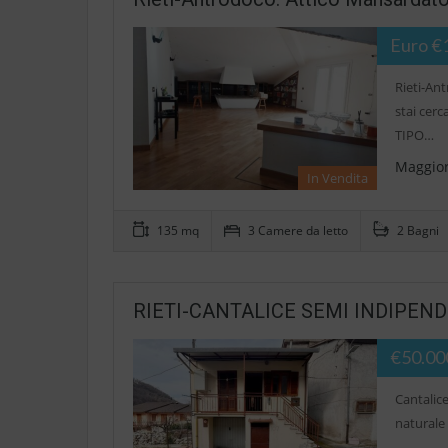
Euro €
Rieti-An
stai cer
TIPO…
Maggior
In Vendita
135 mq
3 Camere da letto
2 Bagni
RIETI-CANTALICE SEMI INDIPENDENT
€50.00
Cantalice
naturale 