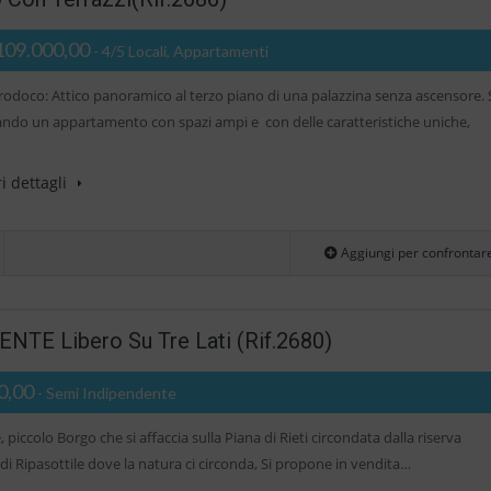
109.000,00
- 4/5 Locali, Appartamenti
trodoco: Attico panoramico al terzo piano di una palazzina senza ascensore. 
cando un appartamento con spazi ampi e con delle caratteristiche uniche,
i dettagli
Aggiungi per confrontar
E Libero Su Tre Lati (Rif.2680)
0,00
- Semi Indipendente
, piccolo Borgo che si affaccia sulla Piana di Rieti circondata dalla riserva
di Ripasottile dove la natura ci circonda, Si propone in vendita…