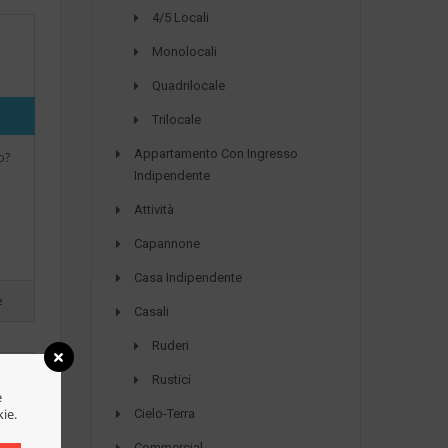
4/5 Locali
Monolocali
Quadrilocale
Trilocale
Appartamento Con Ingresso
o?
Indipendente
Attività
Capannone
Casa Indipendente
e
Casali
Ruderi
Rustici
e
kie.
Cielo-Terra
Commercial