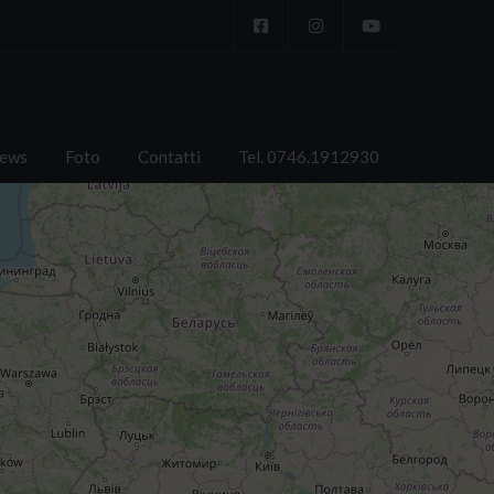
ews
Foto
Contatti
Tel. 0746.1912930