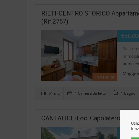
RIETI-CENTRO STORICO Appartament
(Rif.2757)
€68.00
Stai cer
Immobili
primo ed
Maggior
In Vendita
61 mq
1 Camera da letto
1 Bagno
CANTALICE-Loc. Capolaterra Casa In
Util
funz
€127.0