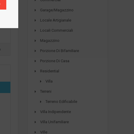
O
Garage/Magazzino
Locale Artigianale
Locali Commerciali
Magazzino
e
Porzione Di Bifamiliare
Porzione Di Casa
Residential
Villa
Terreni
Terreno Edificabile
Villa Indipendente
Villa Unifamiliare
Ville