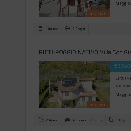
Maggior
In Vendita
100 mq
2 Bagni
RIETI-POGGIO NATIVO Villa Con Giar
€335.0
La tua vi
armonia 
Maggior
In Vendita
234 mq
4 Camere da letto
2 Bagni