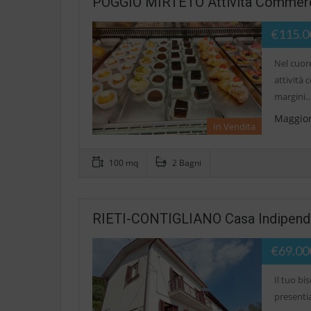
POGGIO MIRTETO Attività Commercial
€115.0
Nel cuore
attività 
margini
Maggior
In Vendita
100 mq
2 Bagni
RIETI-CONTIGLIANO Casa Indipende
€69.00
Il tuo bi
presenti