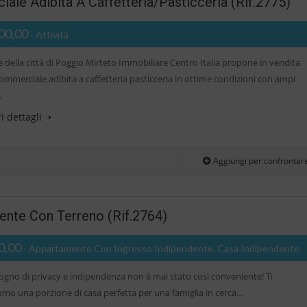
e Adibita A Caffetteria/pasticceria (Rif.2775)
00,00
- Attività
 della città di Poggio Mirteto Immobiliare Centro Italia propone in vendita
commerciale adibita a caffetteria pasticceria in ottime condizioni con ampi
…
i dettagli
Aggiungi per confrontar
nte Con Terreno (Rif.2764)
0,00
- Appartamento Con Ingresso Indipendente, Casa Indipendente
sogno di privacy e indipendenza non è mai stato così conveniente! Ti
amo una porzione di casa perfetta per una famiglia in cerca…