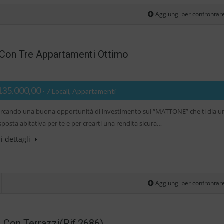
Aggiungi per confrontar
o Con Tre Appartamenti Ottimo
135.000,00
- 7 Locali, Appartamenti
cercando una buona opportunità di investimento sul “MATTONE” che ti dia u
posta abitativa per te e per crearti una rendita sicura…
i dettagli
Aggiungi per confrontar
 Con Terrazzi(rif.2686)