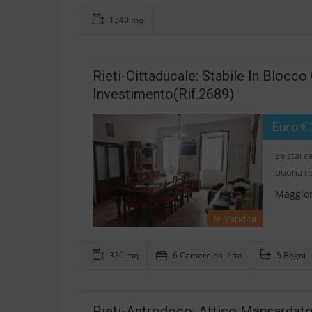
1340 mq
Rieti-Cittaducale: Stabile In Blocc
Investimento(Rif.2689)
Euro €
Se stai 
buona ris
Maggior
In Vendita
330 mq
6 Camere da letto
5 Bagni
Rieti-Antrodoco: Attico Mansardato