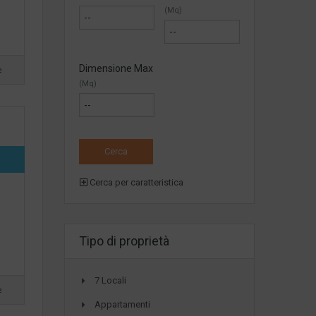
(Mq)
Dimensione Max
e
(Mq)
Cerca per caratteristica
Tipo di proprietà
7 Locali
e
Appartamenti