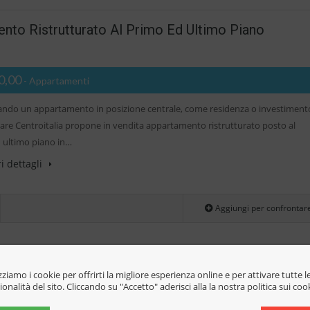
o Ristrutturato Al Primo Ed Ultimo Piano
0,00
- Appartamenti
cando un appartamento in posizione centrale, come residenza o investiment
are Centroitalia propone in vendita appartamento ristrutturato posto al
 ultimo piano in…
i dettagli
Aggiungi per confrontar
dipendente Su Unico Livello (Rif.2747)
izziamo i cookie per offrirti la migliore esperienza online e per attivare tutte l
ionalità del sito. Cliccando su "Accetto" aderisci alla la nostra politica sui coo
00,00
- Casa Indipendente