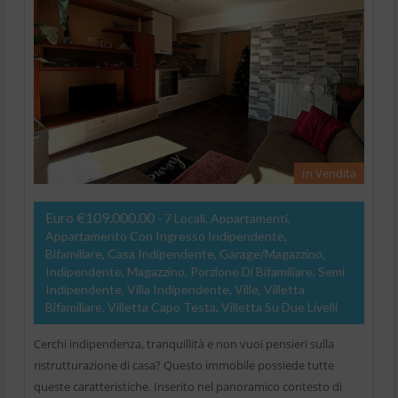
In Vendita
Euro €109.000,00
- 7 Locali, Appartamenti,
Appartamento Con Ingresso Indipendente,
Bifamiliare, Casa Indipendente, Garage/Magazzino,
Indipendente, Magazzino, Porzione Di Bifamiliare, Semi
Indipendente, Villa Indipendente, Ville, Villetta
Bifamiliare, Villetta Capo Testa, Villetta Su Due Livelli
Cerchi indipendenza, tranquillità e non vuoi pensieri sulla
ristrutturazione di casa? Questo immobile possiede tutte
queste caratteristiche. Inserito nel panoramico contesto di