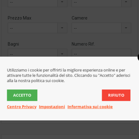
--
--
Prezzo Max
Camere
--
--
Bagni
Numero Rif.
--
Utilizziamo i cookie per offrirti la migliore esperienza online e per
Dimensione Min
Dimensione Max
(Mq)
(Mq)
attivare tutte le funzionalità del sito. Cliccando su "Accetto" aderisci
alla la nostra politica sui cookie.
ACCETTO
RIFIUTO
Centro Privacy
Impostazioni
Informativa sui cookie
Cerca per caratteristica