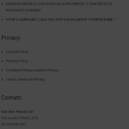
VENDITA RATEALE CON RISERVA DI PROPRIETA’ O CON PATTO DI
RISERVATO DOMINIO
𝐕𝐔𝐎𝐈 𝐂𝐀𝐌𝐁𝐈𝐀𝐑𝐄 𝐂𝐀𝐒𝐀 𝐌𝐀 𝐍𝐎𝐍 𝐒𝐀𝐈 𝐃𝐀 𝐃𝐎𝐕𝐄 𝐂𝐎𝐌𝐈𝐍𝐂𝐈𝐀𝐑𝐄 ?
Privacy
Cookie Policy
Privacy Policy
Contatta Il Responsabile Privacy
Centro Gestione Privacy
Contatti
Garden House Srl
Via Sandro Pertini, 373
02100 Rieti (RI)