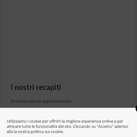
I nostri recapiti
Si riceve solo su appuntamento
Sede: Via Salaria per L’Aquila, 1f – 02100 Rieti
Utilizziamo i cookie per offrirti la migliore esperienza online e per
attivare tutte le funzionalità del sito. Cliccando su "Accetto" aderisci
Telefono :
0746.1912930
alla la nostra politica sui cookie.