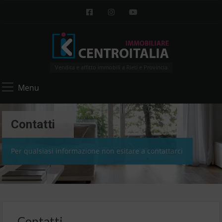
Vendita e affitto immobili a Rieti e Provincia
Menu
Contatti
Per qualsiasi informazione non esitare a contattarci
Contatti