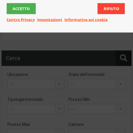
Mobile :
347 8381357
ACCETTO
RIFIUTO
Centro Privacy
Impostazioni
Informativa sui cookie
Email:
servizi.kip@gmail.com
Cerca
Ubicazione
Stato dell'immobile
--
--
Tipologia Immobile
Prezzo Min
--
--
Prezzo Max
Camere