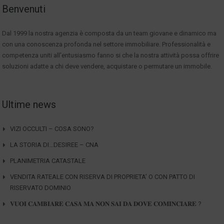
Benvenuti
Dal 1999 la nostra agenzia è composta da un team giovane e dinamico ma
con una conoscenza profonda nel settore immobiliare. Professionalità e
competenza uniti all'entusiasmo fanno si che la nostra attività possa offrire
soluzioni adatte a chi deve vendere, acquistare o permutare un immobile.
Ultime news
VIZI OCCULTI – COSA SONO?
LA STORIA DI…DESIREE – CNA
PLANIMETRIA CATASTALE
VENDITA RATEALE CON RISERVA DI PROPRIETA’ O CON PATTO DI
RISERVATO DOMINIO
𝐕𝐔𝐎𝐈 𝐂𝐀𝐌𝐁𝐈𝐀𝐑𝐄 𝐂𝐀𝐒𝐀 𝐌𝐀 𝐍𝐎𝐍 𝐒𝐀𝐈 𝐃𝐀 𝐃𝐎𝐕𝐄 𝐂𝐎𝐌𝐈𝐍𝐂𝐈𝐀𝐑𝐄 ?