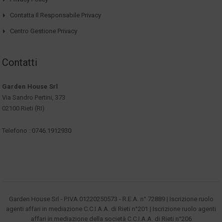
Contatta Il Responsabile Privacy
Centro Gestione Privacy
Contatti
Garden House Srl
Via Sandro Pertini, 373
02100 Rieti (RI)
Telefono :
0746.1912930
Garden House Srl - P.IVA 01220250573 - R.E.A. n° 72889 | Iscrizione ruolo
agenti affari in mediazione C.C.I.A.A. di Rieti n°201 | Iscrizione ruolo agenti
affari in mediazione della società C.C.I.A.A. di Rieti n°206