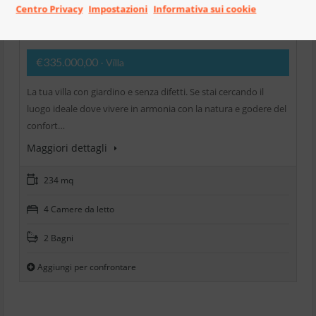
Centro Privacy
Impostazioni
Informativa sui cookie
In Vendita
€335.000,00
- Villa
La tua villa con giardino e senza difetti. Se stai cercando il
luogo ideale dove vivere in armonia con la natura e godere del
confort…
Maggiori dettagli
234 mq
4 Camere da letto
2 Bagni
Aggiungi per confrontare