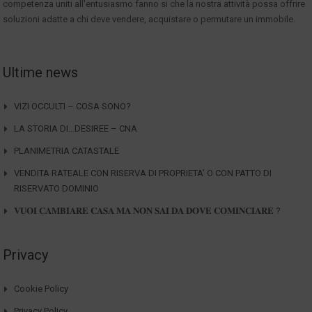
competenza uniti all'entusiasmo fanno si che la nostra attività possa offrire
soluzioni adatte a chi deve vendere, acquistare o permutare un immobile.
Ultime news
VIZI OCCULTI – COSA SONO?
LA STORIA DI…DESIREE – CNA
PLANIMETRIA CATASTALE
VENDITA RATEALE CON RISERVA DI PROPRIETA’ O CON PATTO DI
RISERVATO DOMINIO
𝐕𝐔𝐎𝐈 𝐂𝐀𝐌𝐁𝐈𝐀𝐑𝐄 𝐂𝐀𝐒𝐀 𝐌𝐀 𝐍𝐎𝐍 𝐒𝐀𝐈 𝐃𝐀 𝐃𝐎𝐕𝐄 𝐂𝐎𝐌𝐈𝐍𝐂𝐈𝐀𝐑𝐄 ?
Privacy
Cookie Policy
Privacy Policy