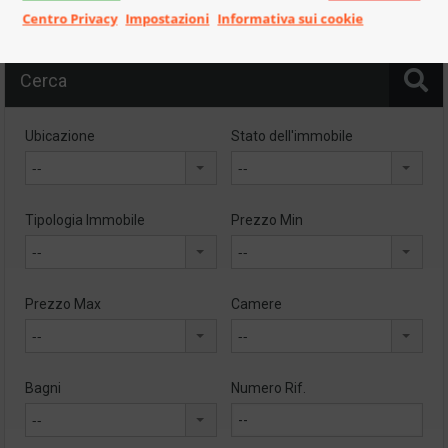
Centro Privacy
Impostazioni
Informativa sui cookie
Cerca
Ubicazione
Stato dell'immobile
--
--
Tipologia Immobile
Prezzo Min
--
--
Prezzo Max
Camere
--
--
Bagni
Numero Rif.
--