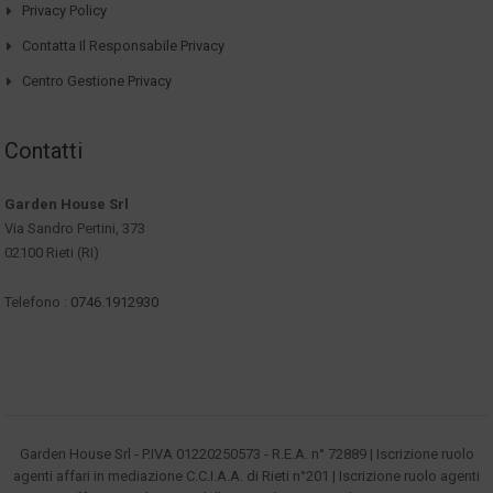
Privacy Policy
Contatta Il Responsabile Privacy
Centro Gestione Privacy
Contatti
Garden House Srl
Via Sandro Pertini, 373
02100 Rieti (RI)
Telefono :
0746.1912930
Garden House Srl - P.IVA 01220250573 - R.E.A. n° 72889 | Iscrizione ruolo
agenti affari in mediazione C.C.I.A.A. di Rieti n°201 | Iscrizione ruolo agenti