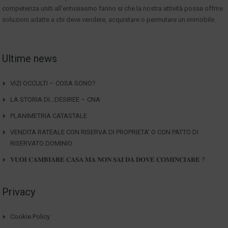
competenza uniti all'entusiasmo fanno si che la nostra attività possa offrire
soluzioni adatte a chi deve vendere, acquistare o permutare un immobile.
Ultime news
VIZI OCCULTI – COSA SONO?
LA STORIA DI…DESIREE – CNA
PLANIMETRIA CATASTALE
VENDITA RATEALE CON RISERVA DI PROPRIETA’ O CON PATTO DI
RISERVATO DOMINIO
𝐕𝐔𝐎𝐈 𝐂𝐀𝐌𝐁𝐈𝐀𝐑𝐄 𝐂𝐀𝐒𝐀 𝐌𝐀 𝐍𝐎𝐍 𝐒𝐀𝐈 𝐃𝐀 𝐃𝐎𝐕𝐄 𝐂𝐎𝐌𝐈𝐍𝐂𝐈𝐀𝐑𝐄 ?
Privacy
Cookie Policy