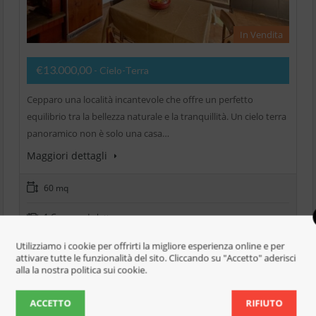
In Vendita
€13.000,00
- Cielo-Terra
Cepparo una località incantevole che offre un perfetto
equilibrio tra la bellezza naturale e la tranquillità. Un cielo terra
panoramico non è solo una casa…
Maggiori dettagli
60 mq
1 Camera da letto
Utilizziamo i cookie per offrirti la migliore esperienza online e per
1 Bagno
attivare tutte le funzionalità del sito. Cliccando su "Accetto" aderisci
alla la nostra politica sui cookie.
Aggiungi per confrontare
ACCETTO
RIFIUTO