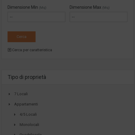
Dimensione Min
Dimensione Max
(Mq)
(Mq)
Cerca per caratteristica
Tipo di proprietà
7 Locali
Appartamenti
4/5 Locali
Monolocali
Quadrilocale