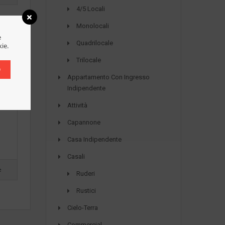
4/5 Locali
Monolocali
e
Quadrilocale
kie.
Trilocale
O
Appartamento Con Ingresso
Indipendente
Attività
Capannone
Casa Indipendente
Casali
e
Ruderi
Rustici
Cielo-Terra
Commercial