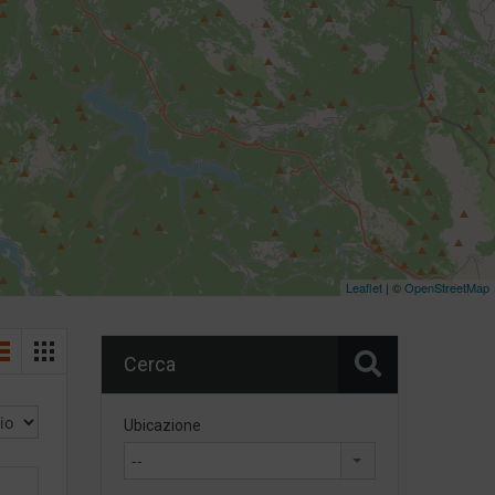
Leaflet
| ©
OpenStreetMap
Cerca
Ubicazione
--