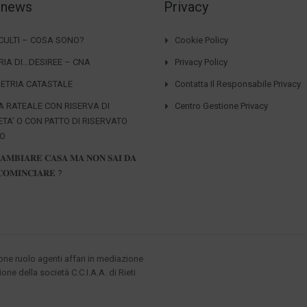
 news
Privacy
CCULTI – COSA SONO?
Cookie Policy
RIA DI…DESIREE – CNA
Privacy Policy
ETRIA CATASTALE
Contatta Il Responsabile Privacy
A RATEALE CON RISERVA DI
Centro Gestione Privacy
ETA’ O CON PATTO DI RISERVATO
IO
𝐀𝐌𝐁𝐈𝐀𝐑𝐄 𝐂𝐀𝐒𝐀 𝐌𝐀 𝐍𝐎𝐍 𝐒𝐀𝐈 𝐃𝐀
𝐎𝐌𝐈𝐍𝐂𝐈𝐀𝐑𝐄 ?
ione ruolo agenti affari in mediazione
ione della società C.C.I.A.A. di Rieti