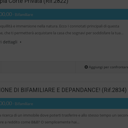
a Corte Privata (Rif.2822)
00,00
- Bifamiliare
quillità e immersione nella natura. Ecco I connotati principali di questa
e, che ti permetterà acquistare la casa che sognavi per soddisfare la tua…
i dettagli
Aggiungi per confrontar
ONE DI BIFAMILIARE E DEPANDANCE! (Rif.2834)
00,00
- Bifamiliare
la ricerca di un immobile dove poterti trasferire e allo stesso tempo un seco
re a reddito come B&B? O semplicemente hai…