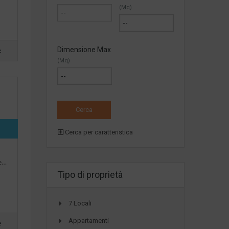
(Mq)
Dimensione Max
e
(Mq)
Cerca per caratteristica
le…
Tipo di proprietà
7 Locali
Appartamenti
e