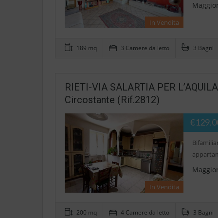
Maggior
In Vendita
189 mq
3 Camere da letto
3 Bagni
RIETI-VIA SALARTIA PER L’AQUILA B
Circostante (Rif.2812)
€129.0
Bifamilia
appartame
Maggior
In Vendita
200 mq
4 Camere da letto
3 Bagni