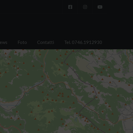
ews
Foto
Contatti
Tel. 0746.1912930