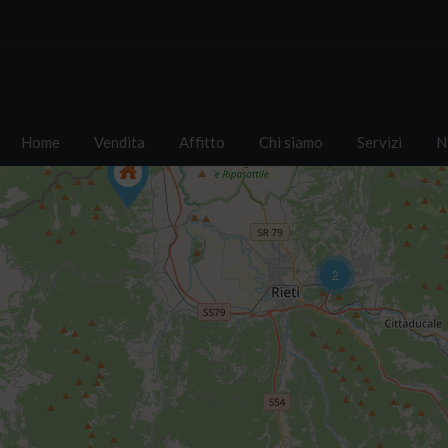
Home
Vendita
Affitto
Chi siamo
Servizi
N
2