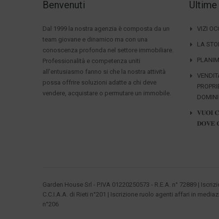
Benvenuti
Ultime
Dal 1999 la nostra agenzia è composta da un
VIZI O
team giovane e dinamico ma con una
LA STO
conoscenza profonda nel settore immobiliare.
PLANIM
Professionalità e competenza uniti
all'entusiasmo fanno si che la nostra attività
VENDIT
possa offrire soluzioni adatte a chi deve
PROPRI
vendere, acquistare o permutare un immobile.
DOMIN
𝐕𝐔𝐎𝐈 
𝐃𝐎𝐕𝐄 
Garden House Srl - P.IVA 01220250573 - R.E.A. n° 72889 | Iscriz
C.C.I.A.A. di Rieti n°201 | Iscrizione ruolo agenti affari in mediaz
n°206