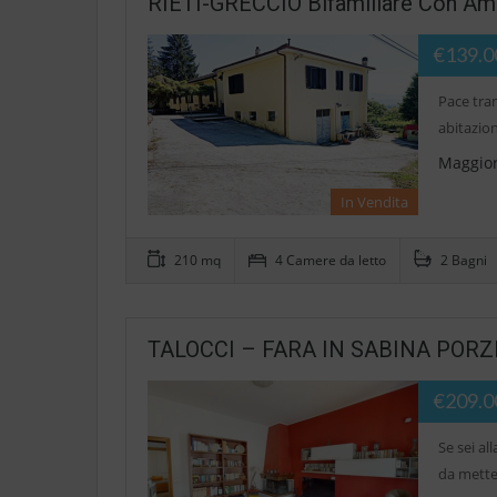
RIETI-GRECCIO Bifamiliare Con Ampi
€139.0
Pace tran
abitazion
Maggior
In Vendita
210 mq
4 Camere da letto
2 Bagni
TALOCCI – FARA IN SABINA PORZI
€209.0
Se sei al
da mette