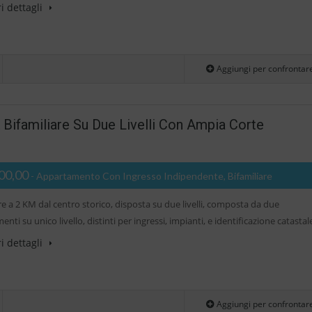
i dettagli
Aggiungi per confrontar
ifamiliare Su Due Livelli Con Ampia Corte
00,00
- Appartamento Con Ingresso Indipendente, Bifamiliare
re a 2 KM dal centro storico, disposta su due livelli, composta da due
nti su unico livello, distinti per ingressi, impianti, e identificazione catasta
i dettagli
Aggiungi per confrontar