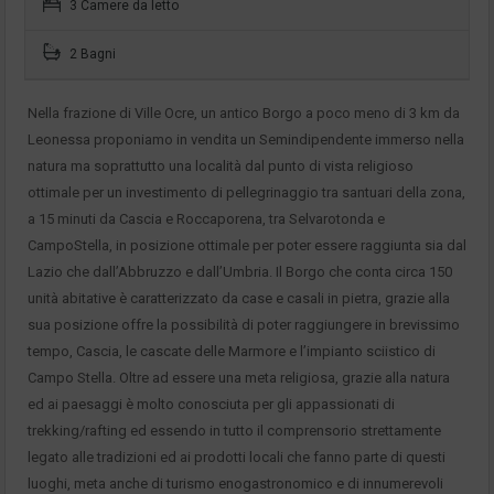
3 Camere da letto
2 Bagni
Nella frazione di Ville Ocre, un antico Borgo a poco meno di 3 km da
Leonessa proponiamo in vendita un Semindipendente immerso nella
natura ma soprattutto una località dal punto di vista religioso
ottimale per un investimento di pellegrinaggio tra santuari della zona,
a 15 minuti da Cascia e Roccaporena, tra Selvarotonda e
CampoStella, in posizione ottimale per poter essere raggiunta sia dal
Lazio che dall’Abbruzzo e dall’Umbria. Il Borgo che conta circa 150
unità abitative è caratterizzato da case e casali in pietra, grazie alla
sua posizione offre la possibilità di poter raggiungere in brevissimo
tempo, Cascia, le cascate delle Marmore e l’impianto sciistico di
Campo Stella. Oltre ad essere una meta religiosa, grazie alla natura
ed ai paesaggi è molto conosciuta per gli appassionati di
trekking/rafting ed essendo in tutto il comprensorio strettamente
legato alle tradizioni ed ai prodotti locali che fanno parte di questi
luoghi, meta anche di turismo enogastronomico e di innumerevoli