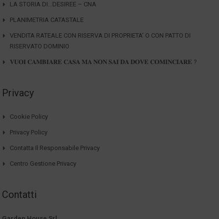
LA STORIA DI…DESIREE – CNA
PLANIMETRIA CATASTALE
VENDITA RATEALE CON RISERVA DI PROPRIETA’ O CON PATTO DI
RISERVATO DOMINIO
𝐕𝐔𝐎𝐈 𝐂𝐀𝐌𝐁𝐈𝐀𝐑𝐄 𝐂𝐀𝐒𝐀 𝐌𝐀 𝐍𝐎𝐍 𝐒𝐀𝐈 𝐃𝐀 𝐃𝐎𝐕𝐄 𝐂𝐎𝐌𝐈𝐍𝐂𝐈𝐀𝐑𝐄 ?
Privacy
Cookie Policy
Privacy Policy
Contatta Il Responsabile Privacy
Centro Gestione Privacy
Contatti
Garden House Srl