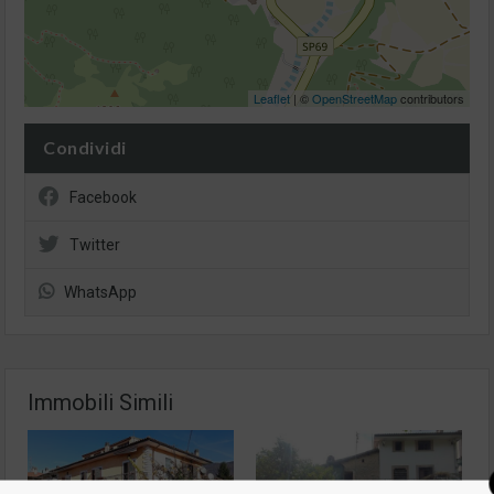
Leaflet
| ©
OpenStreetMap
contributors
Condividi
Facebook
Twitter
WhatsApp
Immobili Simili