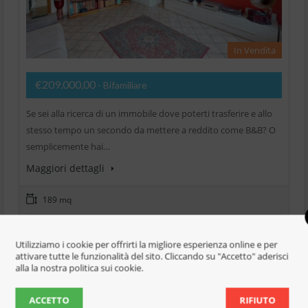
In Vendita
€209.000,00
- Bifamiliare
Se sei alla ricerca di un immobile dove poterti trasferire e allo
stesso tempo un secondo da mettere a reddito come B&B? O
semplicemente hai…
Maggiori dettagli
189 mq
3 Camere da letto
Utilizziamo i cookie per offrirti la migliore esperienza online e per
attivare tutte le funzionalità del sito. Cliccando su "Accetto" aderisci
3 Bagni
alla la nostra politica sui cookie.
Aggiungi per confrontare
ACCETTO
RIFIUTO