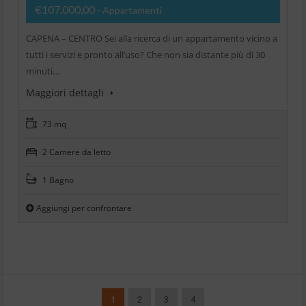
€107.000,00
- Appartamenti
CAPENA – CENTRO Sei alla ricerca di un appartamento vicino a
tutti i servizi e pronto all’uso? Che non sia distante più di 30
minuti…
Maggiori dettagli
73 mq
2 Camere da letto
1 Bagno
Aggiungi per confrontare
1
2
3
4