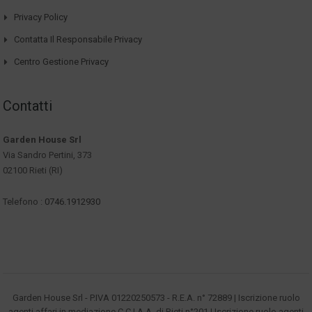
Privacy Policy
Contatta Il Responsabile Privacy
Centro Gestione Privacy
Contatti
Garden House Srl
Via Sandro Pertini, 373
02100 Rieti (RI)
Telefono :
0746.1912930
Garden House Srl - P.IVA 01220250573 - R.E.A. n° 72889 | Iscrizione ruolo
agenti affari in mediazione C.C.I.A.A. di Rieti n°201 | Iscrizione ruolo agenti