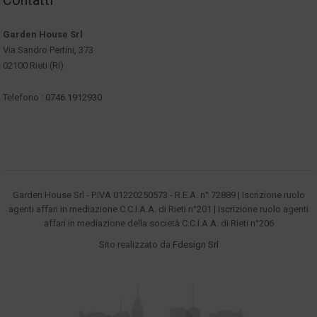
Contatti
Garden House Srl
Via Sandro Pertini, 373
02100 Rieti (RI)
Telefono :
0746.1912930
Garden House Srl - P.IVA 01220250573 - R.E.A. n° 72889 | Iscrizione ruolo
agenti affari in mediazione C.C.I.A.A. di Rieti n°201 | Iscrizione ruolo agenti
affari in mediazione della società C.C.I.A.A. di Rieti n°206
Sito realizzato da
Fdesign Srl