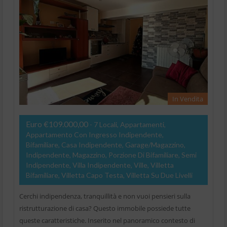
In Vendita
Euro €109.000,00
- 7 Locali, Appartamenti,
Appartamento Con Ingresso Indipendente,
Bifamiliare, Casa Indipendente, Garage/Magazzino,
Indipendente, Magazzino, Porzione Di Bifamiliare, Semi
Indipendente, Villa Indipendente, Ville, Villetta
Bifamiliare, Villetta Capo Testa, Villetta Su Due Livelli
Cerchi indipendenza, tranquillità e non vuoi pensieri sulla
ristrutturazione di casa? Questo immobile possiede tutte
queste caratteristiche. Inserito nel panoramico contesto di