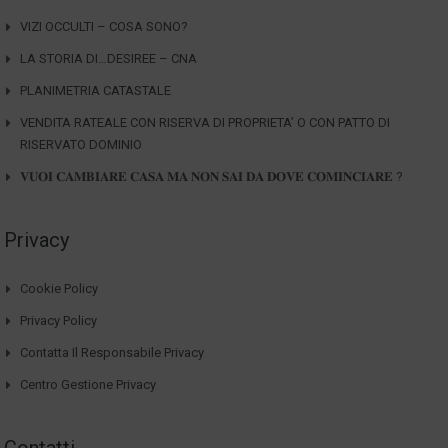
VIZI OCCULTI – COSA SONO?
LA STORIA DI…DESIREE – CNA
PLANIMETRIA CATASTALE
VENDITA RATEALE CON RISERVA DI PROPRIETA’ O CON PATTO DI
RISERVATO DOMINIO
𝐕𝐔𝐎𝐈 𝐂𝐀𝐌𝐁𝐈𝐀𝐑𝐄 𝐂𝐀𝐒𝐀 𝐌𝐀 𝐍𝐎𝐍 𝐒𝐀𝐈 𝐃𝐀 𝐃𝐎𝐕𝐄 𝐂𝐎𝐌𝐈𝐍𝐂𝐈𝐀𝐑𝐄 ?
Privacy
Cookie Policy
Privacy Policy
Contatta Il Responsabile Privacy
Centro Gestione Privacy