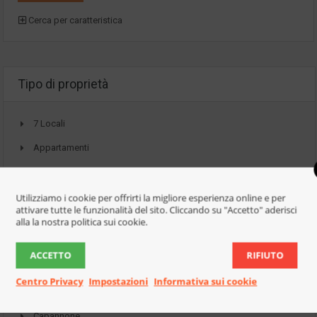
Cerca per caratteristica
Tipo di proprietà
7 Locali
Appartamenti
4/5 Locali
Monolocali
Utilizziamo i cookie per offrirti la migliore esperienza online e per
attivare tutte le funzionalità del sito. Cliccando su "Accetto" aderisci
Quadrilocale
alla la nostra politica sui cookie.
Trilocale
ACCETTO
RIFIUTO
Appartamento Con Ingresso Indipendente
Centro Privacy
Impostazioni
Informativa sui cookie
Attività
Capannone