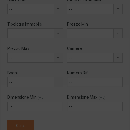
--
--
Tipologia Immobile
Prezzo Min
--
--
Prezzo Max
Camere
--
--
Bagni
Numero Rif.
--
Dimensione Min
Dimensione Max
(Mq)
(Mq)