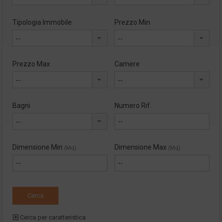
Tipologia Immobile
Prezzo Min
--
--
Prezzo Max
Camere
--
--
Bagni
Numero Rif.
--
Dimensione Min
Dimensione Max
(Mq)
(Mq)
Cerca per caratteristica