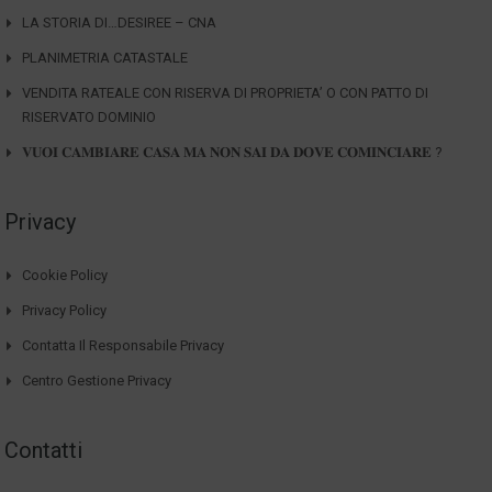
LA STORIA DI…DESIREE – CNA
PLANIMETRIA CATASTALE
VENDITA RATEALE CON RISERVA DI PROPRIETA’ O CON PATTO DI
RISERVATO DOMINIO
𝐕𝐔𝐎𝐈 𝐂𝐀𝐌𝐁𝐈𝐀𝐑𝐄 𝐂𝐀𝐒𝐀 𝐌𝐀 𝐍𝐎𝐍 𝐒𝐀𝐈 𝐃𝐀 𝐃𝐎𝐕𝐄 𝐂𝐎𝐌𝐈𝐍𝐂𝐈𝐀𝐑𝐄 ?
Privacy
Cookie Policy
Privacy Policy
Contatta Il Responsabile Privacy
Centro Gestione Privacy
Contatti