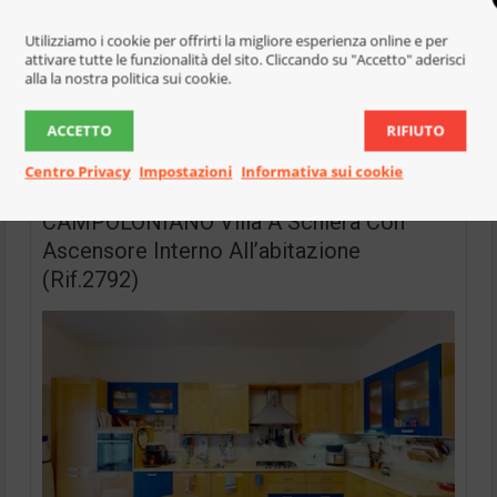
3 Camere da letto
Utilizziamo i cookie per offrirti la migliore esperienza online e per
2 Bagni
attivare tutte le funzionalità del sito. Cliccando su "Accetto" aderisci
alla la nostra politica sui cookie.
2 Garage
ACCETTO
RIFIUTO
Aggiungi per confrontare
Centro Privacy
Impostazioni
Informativa sui cookie
CAMPOLONIANO Villa A Schiera Con
Ascensore Interno All’abitazione
(Rif.2792)