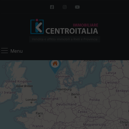
Vendita e affitto immobili a Rieti e Provincia
Menu