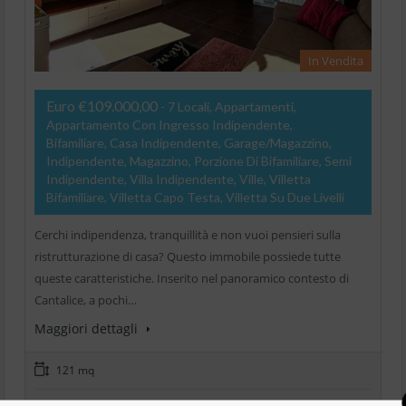
In Vendita
Euro €109.000,00
- 7 Locali, Appartamenti,
Appartamento Con Ingresso Indipendente,
Bifamiliare, Casa Indipendente, Garage/Magazzino,
Indipendente, Magazzino, Porzione Di Bifamiliare, Semi
Indipendente, Villa Indipendente, Ville, Villetta
Bifamiliare, Villetta Capo Testa, Villetta Su Due Livelli
Cerchi indipendenza, tranquillità e non vuoi pensieri sulla
ristrutturazione di casa? Questo immobile possiede tutte
queste caratteristiche. Inserito nel panoramico contesto di
Cantalice, a pochi…
Maggiori dettagli
121 mq