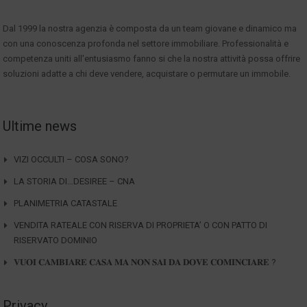
Dal 1999 la nostra agenzia è composta da un team giovane e dinamico ma
con una conoscenza profonda nel settore immobiliare. Professionalità e
competenza uniti all'entusiasmo fanno si che la nostra attività possa offrire
soluzioni adatte a chi deve vendere, acquistare o permutare un immobile.
Ultime news
VIZI OCCULTI – COSA SONO?
LA STORIA DI…DESIREE – CNA
PLANIMETRIA CATASTALE
VENDITA RATEALE CON RISERVA DI PROPRIETA’ O CON PATTO DI
RISERVATO DOMINIO
𝐕𝐔𝐎𝐈 𝐂𝐀𝐌𝐁𝐈𝐀𝐑𝐄 𝐂𝐀𝐒𝐀 𝐌𝐀 𝐍𝐎𝐍 𝐒𝐀𝐈 𝐃𝐀 𝐃𝐎𝐕𝐄 𝐂𝐎𝐌𝐈𝐍𝐂𝐈𝐀𝐑𝐄 ?
Privacy