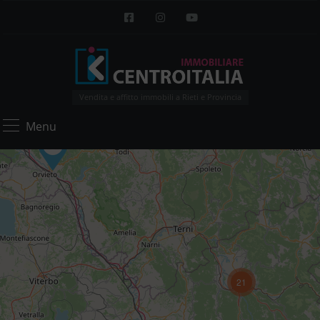
Vendita e affitto immobili a Rieti e Provincia
Menu
21