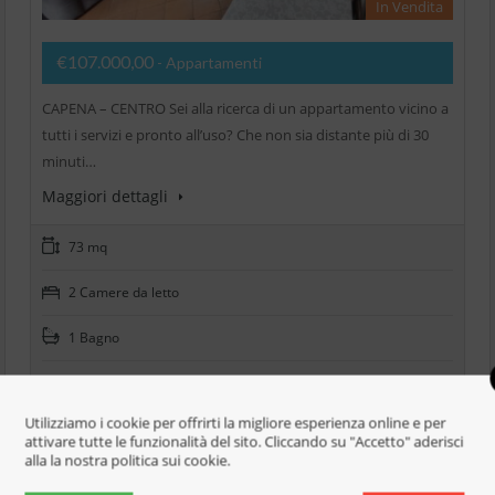
In Vendita
€107.000,00
- Appartamenti
CAPENA – CENTRO Sei alla ricerca di un appartamento vicino a
tutti i servizi e pronto all’uso? Che non sia distante più di 30
minuti…
Maggiori dettagli
73 mq
2 Camere da letto
1 Bagno
Aggiungi per confrontare
Utilizziamo i cookie per offrirti la migliore esperienza online e per
attivare tutte le funzionalità del sito. Cliccando su "Accetto" aderisci
alla la nostra politica sui cookie.
Rieti-Zona Stazione: Affittasi