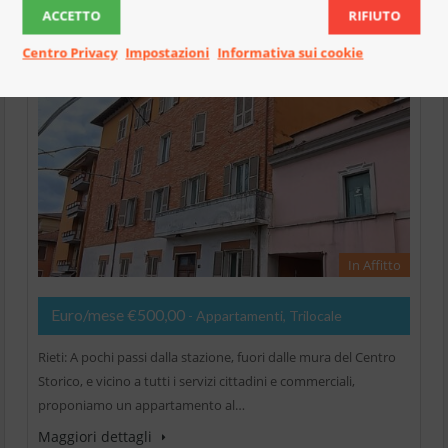
Appartamento 1 Camera (Rif.2820)
ACCETTO
RIFIUTO
Centro Privacy
Impostazioni
Informativa sui cookie
In Affitto
Euro/mese €500,00
- Appartamenti, Trilocale
Rieti: A pochi passi dalla stazione, fuori dalle mura del Centro
Storico, e vicino a tutti i servizi cittadini e commerciali,
proponiamo un appartamento al…
Maggiori dettagli