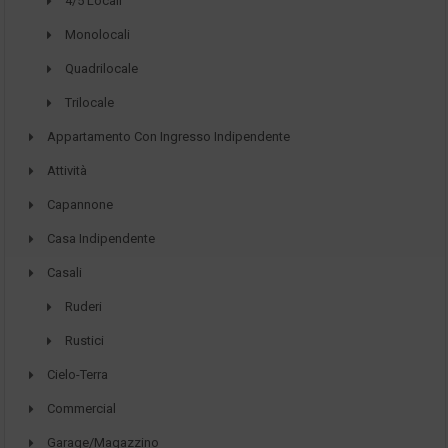
4/5 Locali
Monolocali
Quadrilocale
Trilocale
Appartamento Con Ingresso Indipendente
Attività
Capannone
Casa Indipendente
Casali
Ruderi
Rustici
Cielo-Terra
Commercial
Garage/Magazzino