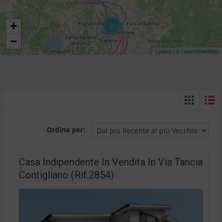
+
2
−
Leaflet
| ©
OpenStreetMap
Ordina per:
Casa Indipendente In Vendita In Via Tancia
Contigliano (Rif.2854)