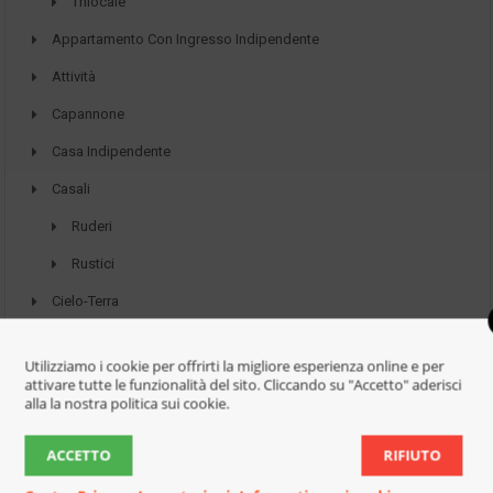
Trilocale
Appartamento Con Ingresso Indipendente
Attività
Capannone
Casa Indipendente
Casali
Ruderi
Rustici
Cielo-Terra
Commercial
Utilizziamo i cookie per offrirti la migliore esperienza online e per
Garage/Magazzino
attivare tutte le funzionalità del sito. Cliccando su "Accetto" aderisci
alla la nostra politica sui cookie.
Locale Artigianale
Locali Commerciali
ACCETTO
RIFIUTO
Magazzino