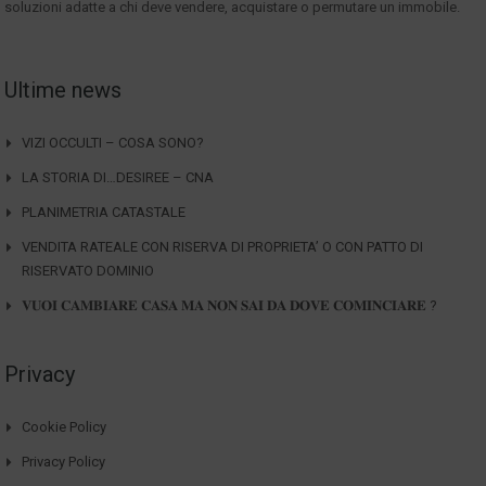
soluzioni adatte a chi deve vendere, acquistare o permutare un immobile.
Ultime news
VIZI OCCULTI – COSA SONO?
LA STORIA DI…DESIREE – CNA
PLANIMETRIA CATASTALE
VENDITA RATEALE CON RISERVA DI PROPRIETA’ O CON PATTO DI
RISERVATO DOMINIO
𝐕𝐔𝐎𝐈 𝐂𝐀𝐌𝐁𝐈𝐀𝐑𝐄 𝐂𝐀𝐒𝐀 𝐌𝐀 𝐍𝐎𝐍 𝐒𝐀𝐈 𝐃𝐀 𝐃𝐎𝐕𝐄 𝐂𝐎𝐌𝐈𝐍𝐂𝐈𝐀𝐑𝐄 ?
Privacy
Cookie Policy
Privacy Policy