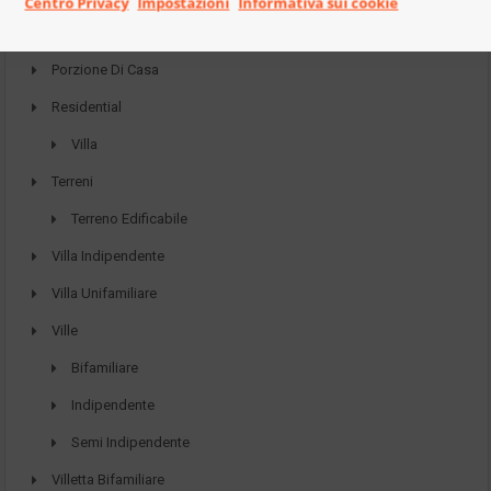
Centro Privacy
Impostazioni
Informativa sui cookie
Porzione Di Bifamiliare
Porzione Di Casa
Residential
Villa
Terreni
Terreno Edificabile
Villa Indipendente
Villa Unifamiliare
Ville
Bifamiliare
Indipendente
Semi Indipendente
Villetta Bifamiliare