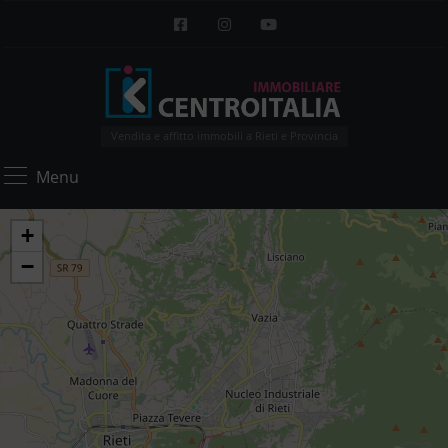
Vendita e affitto immobili a Rieti e Provincia
Menu
+
−