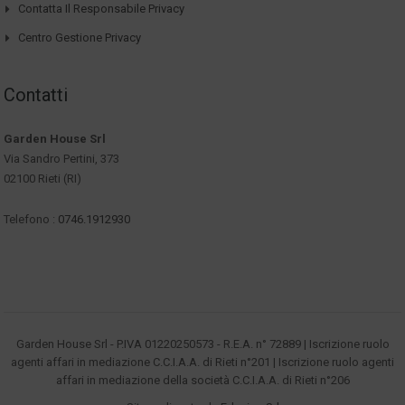
Contatta Il Responsabile Privacy
Centro Gestione Privacy
Contatti
Garden House Srl
Via Sandro Pertini, 373
02100 Rieti (RI)
Telefono :
0746.1912930
Garden House Srl - P.IVA 01220250573 - R.E.A. n° 72889 | Iscrizione ruolo
agenti affari in mediazione C.C.I.A.A. di Rieti n°201 | Iscrizione ruolo agenti
affari in mediazione della società C.C.I.A.A. di Rieti n°206