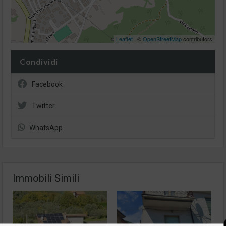
Leaflet
| ©
OpenStreetMap
contributors
Condividi
Facebook
Twitter
WhatsApp
Immobili Simili