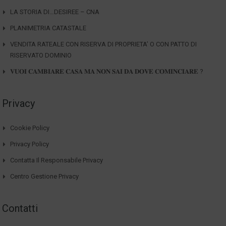
LA STORIA DI…DESIREE – CNA
PLANIMETRIA CATASTALE
VENDITA RATEALE CON RISERVA DI PROPRIETA’ O CON PATTO DI
RISERVATO DOMINIO
𝐕𝐔𝐎𝐈 𝐂𝐀𝐌𝐁𝐈𝐀𝐑𝐄 𝐂𝐀𝐒𝐀 𝐌𝐀 𝐍𝐎𝐍 𝐒𝐀𝐈 𝐃𝐀 𝐃𝐎𝐕𝐄 𝐂𝐎𝐌𝐈𝐍𝐂𝐈𝐀𝐑𝐄 ?
Privacy
Cookie Policy
Privacy Policy
Contatta Il Responsabile Privacy
Centro Gestione Privacy
Contatti