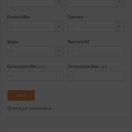
--
--
Prezzo Max
Camere
--
--
Bagni
Numero Rif.
--
Dimensione Min
Dimensione Max
(Mq)
(Mq)
Cerca per caratteristica