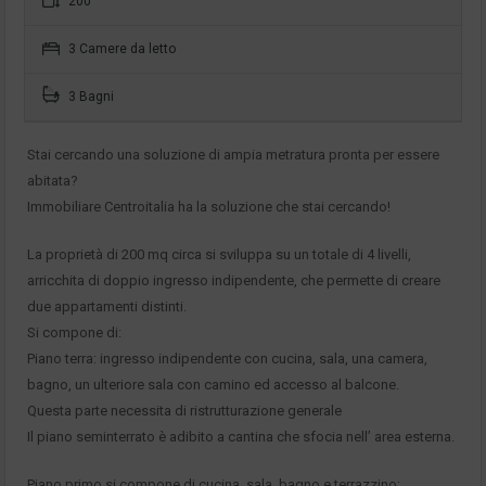
200
3 Camere da letto
3 Bagni
Stai cercando una soluzione di ampia metratura pronta per essere
abitata?
Immobiliare Centroitalia ha la soluzione che stai cercando!
La proprietà di 200 mq circa si sviluppa su un totale di 4 livelli,
arricchita di doppio ingresso indipendente, che permette di creare
due appartamenti distinti.
Si compone di:
Piano terra: ingresso indipendente con cucina, sala, una camera,
bagno, un ulteriore sala con camino ed accesso al balcone.
Questa parte necessita di ristrutturazione generale
Il piano seminterrato è adibito a cantina che sfocia nell’ area esterna.
Piano primo si compone di cucina, sala, bagno e terrazzino;