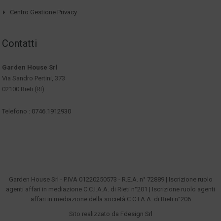
Centro Gestione Privacy
Contatti
Garden House Srl
Via Sandro Pertini, 373
02100 Rieti (RI)
Telefono :
0746.1912930
Garden House Srl - P.IVA 01220250573 - R.E.A. n° 72889 | Iscrizione ruolo
agenti affari in mediazione C.C.I.A.A. di Rieti n°201 | Iscrizione ruolo agenti
affari in mediazione della società C.C.I.A.A. di Rieti n°206
Sito realizzato da
Fdesign Srl