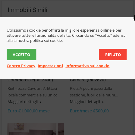
Immobili Simili
Utilizziamo i cookie per offrirti la migliore esperienza online e per
attivare tutte le funzionalità del sito. Cliccando su "Accetto" aderisci
alla la nostra politica sui cookie.
In Affitto
In Affitto
ACCETTO
RIFIUTO
Rieti-P.zza Cavour:Affitto
Rieti-Zona Stazione:
Centro Privacy
Impostazioni
Informativa sui cookie
Locale
Affittasi Appartamento 1
Commerciale(Rif.2400)
Camera (Rif.2820)
Rieti- p.zza Cavour : Affittasi
Rieti: A pochi passi dalla
locale commerciale su unico…
stazione, fuori dalle mura…
Maggiori dettagli
Maggiori dettagli
Euro €1.000,00 mese
Euro/mese €500,00