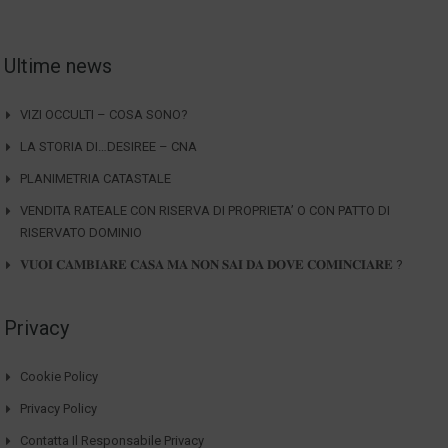
Ultime news
VIZI OCCULTI – COSA SONO?
LA STORIA DI…DESIREE – CNA
PLANIMETRIA CATASTALE
VENDITA RATEALE CON RISERVA DI PROPRIETA’ O CON PATTO DI
RISERVATO DOMINIO
𝐕𝐔𝐎𝐈 𝐂𝐀𝐌𝐁𝐈𝐀𝐑𝐄 𝐂𝐀𝐒𝐀 𝐌𝐀 𝐍𝐎𝐍 𝐒𝐀𝐈 𝐃𝐀 𝐃𝐎𝐕𝐄 𝐂𝐎𝐌𝐈𝐍𝐂𝐈𝐀𝐑𝐄 ?
Privacy
Cookie Policy
Privacy Policy
Contatta Il Responsabile Privacy