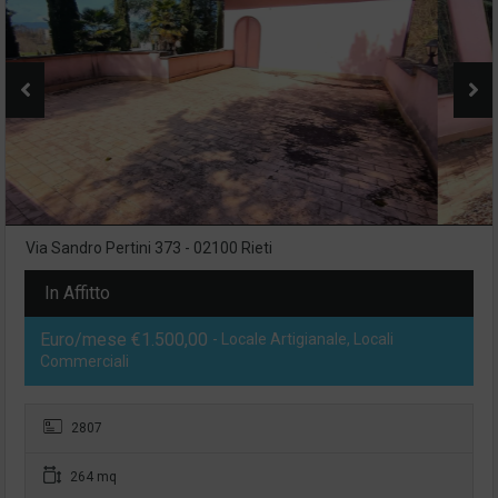
Via Sandro Pertini 373 - 02100 Rieti
In Affitto
Euro/mese €1.500,00
- Locale Artigianale, Locali
Commerciali
2807
264 mq