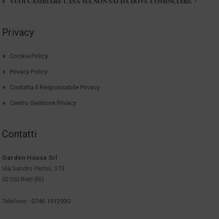
𝐕𝐔𝐎𝐈 𝐂𝐀𝐌𝐁𝐈𝐀𝐑𝐄 𝐂𝐀𝐒𝐀 𝐌𝐀 𝐍𝐎𝐍 𝐒𝐀𝐈 𝐃𝐀 𝐃𝐎𝐕𝐄 𝐂𝐎𝐌𝐈𝐍𝐂𝐈𝐀𝐑𝐄 ?
Privacy
Cookie Policy
Privacy Policy
Contatta Il Responsabile Privacy
Centro Gestione Privacy
Contatti
Garden House Srl
Via Sandro Pertini, 373
02100 Rieti (RI)
Telefono :
0746.1912930