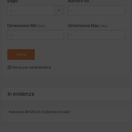
Bagni
Numero Rif.
--
Dimensione Min
Dimensione Max
(Mq)
(Mq)
Cerca per caratteristica
In evidenza
Nessuna Attività in Evidenza trovata!