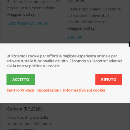
(Rif.2825)
Rieti: Locale commerciale di 264
mq utili attualmente adibito…
Rieti-Campoloniano: Locazione
Maggiori dettagli
per studenti universitari
Inserito nel moderno e…
Euro/mese €1.500,00
Maggiori dettagli
€300,00
Utilizziamo i cookie per offrirti la migliore esperienza online e per
attivare tutte le funzionalità del sito. Cliccando su "Accetto" aderisci
alla la nostra politica sui cookie.
ACCETTO
RIFIUTO
In Affitto
Centro Privacy
Impostazioni
Informativa sui cookie
Rieti-Zona Stazione:
Affittasi Appartamento 1
Camera (Rif.2820)
Rieti: A pochi passi dalla
stazione, fuori dalle mura…