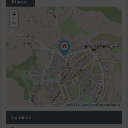
Mappa
+
−
Leaflet
| ©
OpenStreetMap
contributors
Condividi