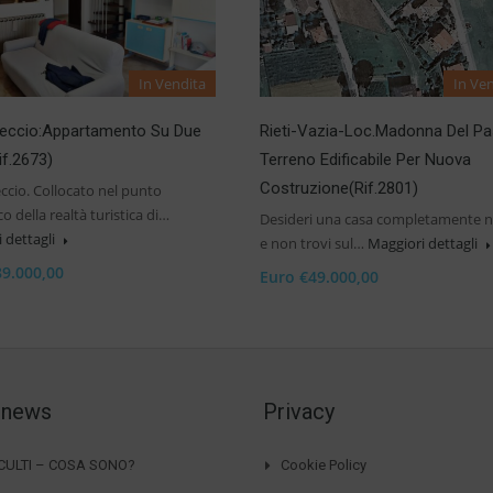
In Vendita
In Ve
reccio:Appartamento Su Due
Rieti-Vazia-Loc.Madonna Del Pa
Rif.2673)
Terreno Edificabile Per Nuova
Costruzione(Rif.2801)
eccio. Collocato nel punto
o della realtà turistica di…
Desideri una casa completamente 
 dettagli
e non trovi sul…
Maggiori dettagli
89.000,00
Euro €49.000,00
 news
Privacy
CCULTI – COSA SONO?
Cookie Policy