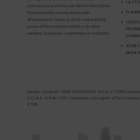
LA STO
conoscenza profonda nel settore immobiliare.
PLANIM
Professionalità e competenza uniti
all'entusiasmo fanno si che la nostra attività
VENDIT
possa offrire soluzioni adatte a chi deve
PROPRI
vendere, acquistare o permutare un immobile.
DOMIN
𝐕𝐔𝐎𝐈 
𝐃𝐎𝐕𝐄 
Garden House Srl - P.IVA 01220250573 - R.E.A. n° 72889 | Iscriz
C.C.I.A.A. di Rieti n°201 | Iscrizione ruolo agenti affari in mediaz
n°206