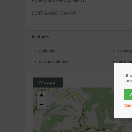
POGGIO BUSTONE 20 MINUTI
CONTIGLIANO 15 MINUTI
Features
abitabile
assenza
cucina abitabile
termoa
Util
funz
Mappa
+
−
Cen