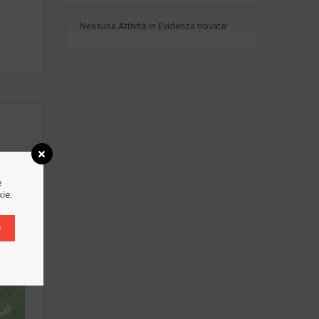
Nessuna Attività in Evidenza trovata!
e
kie.
O