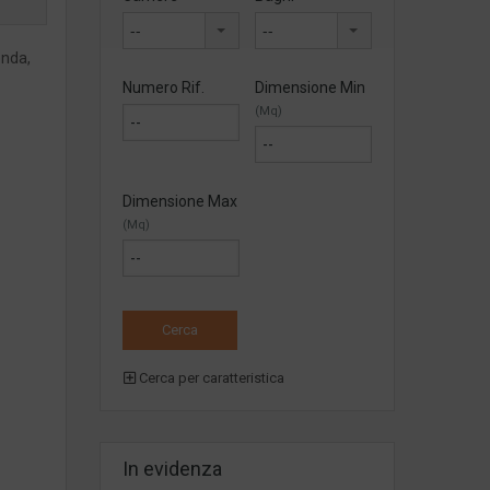
--
--
onda,
Numero Rif.
Dimensione Min
(Mq)
Dimensione Max
(Mq)
Cerca per caratteristica
In evidenza