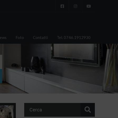
ews
Foto
Contatti
Tel. 0746.1912930
Cerca