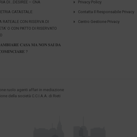
RIA DI…DESIREE – CNA
Privacy Policy
ETRIA CATASTALE
Contatta Il Responsabile Privacy
A RATEALE CON RISERVA DI
Centro Gestione Privacy
ETA’ O CON PATTO DI RISERVATO
IO
𝐀𝐌𝐁𝐈𝐀𝐑𝐄 𝐂𝐀𝐒𝐀 𝐌𝐀 𝐍𝐎𝐍 𝐒𝐀𝐈 𝐃𝐀
𝐎𝐌𝐈𝐍𝐂𝐈𝐀𝐑𝐄 ?
ione ruolo agenti affari in mediazione
ione della società C.C.I.A.A. di Rieti