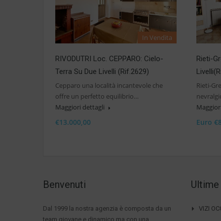
In Vendita
RIVODUTRI Loc. CEPPARO: Cielo-
Rieti-G
Terra Su Due Livelli (Rif.2629)
Livelli(
Cepparo una località incantevole che
Rieti-Gr
offre un perfetto equilibrio…
nevralgic
Maggiori dettagli
Maggiori
€13.000,00
Euro €
Benvenuti
Ultime
Dal 1999 la nostra agenzia è composta da un
VIZI O
team giovane e dinamico ma con una