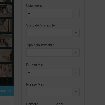
Ubicazione
--
Stato dell'immobile
--
Tipologia Immobile
--
Prezzo Min
--
Prezzo Max
pendente
--
Camere
Bagni