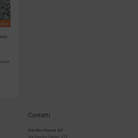
ndita
sso:
nuova
Contatti
Garden House Srl
Via Sandro Pertini, 373