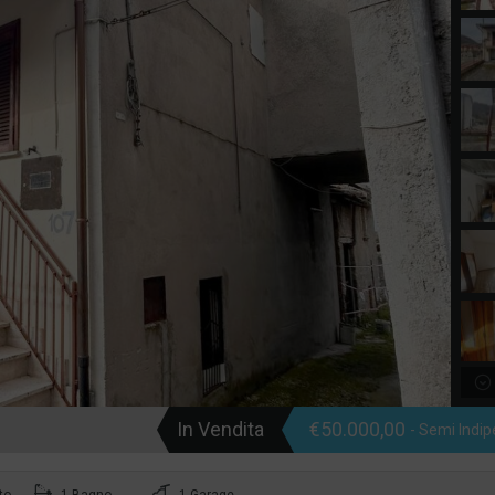
In Vendita
€50.000,00
- Semi Indi
to
1 Bagno
1 Garage