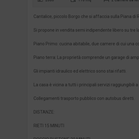
Cantalice, piccolo Borgo che si affaccia sulla Piana di R
Si propone in vendita semi indipendente libero su tre la
Piano Primo: cucina abitabile, due camere di cui una 
Piano terra: La proprietà comprende un garage di amp
Gli impianti idraulico ed elettrico sono stai rifatti.
La casa è vicina a tutti i principali servizi raggiungibili a
Collegamenti trasporto pubblico con autobus diretti.
DISTANZE:
RIETI 15 MINUTI