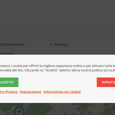
 di condominio
balcone
utonomo
izziamo i cookie per offrirti la migliore esperienza online e per attivare tutte l
ionalità del sito. Cliccando su "Accetto" aderisci alla la nostra politica sui coo
ACCETTO
RIFIUT
tro Privacy
Impostazioni
Informativa sui cookie