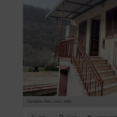
Cantalice, Rieti, Lazio, Italia
2680
110 mq
2 Camere da let