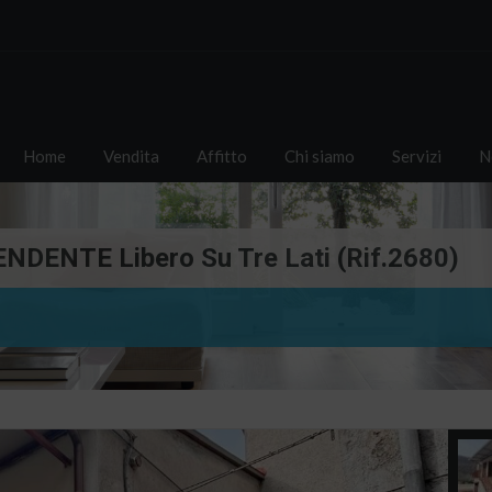
Home
Vendita
Affitto
Chi siamo
Servizi
N
DENTE Libero Su Tre Lati (Rif.2680)