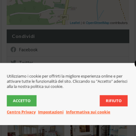
Leaflet
| ©
OpenStreetMap
contributors
Condividi
Facebook
Twitter
Utilizziamo i cookie per offrirti la migliore esperienza online e per
WhatsApp
attivare tutte le funzionalità del sito. Cliccando su "Accetto" aderisci
alla la nostra politica sui cookie.
ACCETTO
RIFIUTO
Immobili Simili
Centro Privacy
Impostazioni
Informativa sui cookie