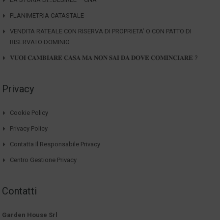
PLANIMETRIA CATASTALE
VENDITA RATEALE CON RISERVA DI PROPRIETA’ O CON PATTO DI
RISERVATO DOMINIO
𝐕𝐔𝐎𝐈 𝐂𝐀𝐌𝐁𝐈𝐀𝐑𝐄 𝐂𝐀𝐒𝐀 𝐌𝐀 𝐍𝐎𝐍 𝐒𝐀𝐈 𝐃𝐀 𝐃𝐎𝐕𝐄 𝐂𝐎𝐌𝐈𝐍𝐂𝐈𝐀𝐑𝐄 ?
Privacy
Cookie Policy
Privacy Policy
Contatta Il Responsabile Privacy
Centro Gestione Privacy
Contatti
Garden House Srl