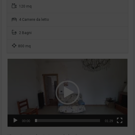
120 mq
4 Camere da letto
2 Bagni
800 mq
Video
Player
00:00
01:29