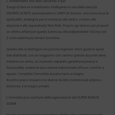
L`investimento che stavi cercando è qui!
Scegli di fare un investimento intelligente in una delle aree più
VISITATE di RIETI, precisamente in LIMITI di Greccio. Una zona ricca di
spiritualità, strategica per la vicinanza del centro, e vicino alla
stazione e alla superstrada Terni Rieti. Proprio qui stiamo per proporti
un ottimo affare per questo luminosa villa indipendente 120 mq con
2 corte esterne più terreno boschivo.
Questa villa si distingue con piccolo ingresso che ti guida in spazi
ben distribuiti, con un soggiorno con camino grande da poter stare
insieme con amici, un cucinotto separato garantisce privacy e
funzionalità, mentre le due camere matrimoniali offrono comfort e
spazio. Completa l’immobile al piano terra un bagno.
Al primo piano troviamo tre stanze da letto matrimoniali ampie e
luminose, e un bagno privato.
L’immobile può usufruire delle agevolazioni del SUPER BONUS
SISMA.
Questa è un’occasione per mettere a frutto il tuo capitale in modo