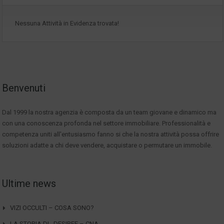
Nessuna Attività in Evidenza trovata!
Benvenuti
Dal 1999 la nostra agenzia è composta da un team giovane e dinamico ma
con una conoscenza profonda nel settore immobiliare. Professionalità e
competenza uniti all'entusiasmo fanno si che la nostra attività possa offrire
soluzioni adatte a chi deve vendere, acquistare o permutare un immobile.
Ultime news
VIZI OCCULTI – COSA SONO?
LA STORIA DI…DESIREE – CNA