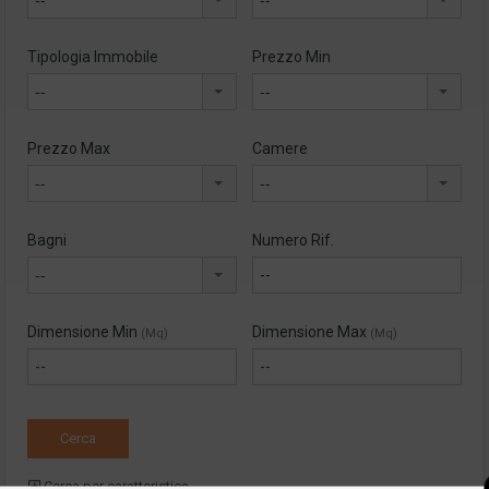
Tipologia Immobile
Prezzo Min
--
--
Prezzo Max
Camere
--
--
Bagni
Numero Rif.
--
Dimensione Min
Dimensione Max
(Mq)
(Mq)
Cerca per caratteristica