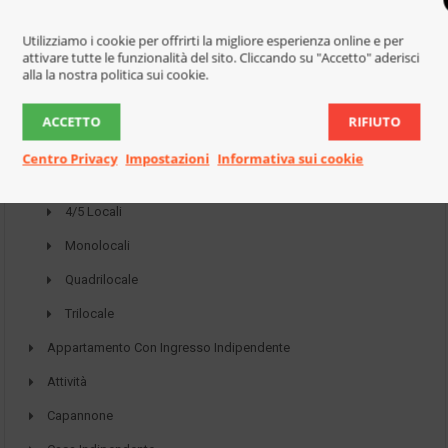
Utilizziamo i cookie per offrirti la migliore esperienza online e per
attivare tutte le funzionalità del sito. Cliccando su "Accetto" aderisci
alla la nostra politica sui cookie.
Tipo di proprietà
ACCETTO
RIFIUTO
7 Locali
Centro Privacy
Impostazioni
Informativa sui cookie
Appartamenti
4/5 Locali
Monolocali
Quadrilocale
Trilocale
Appartamento Con Ingresso Indipendente
Attività
Capannone