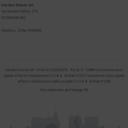
Garden House Srl
Via Sandro Pertini, 373
02100 Rieti (RI)
Telefono :
0746.1912930
Garden House Srl - P.IVA 01220250573 - R.E.A. n° 72889 | Iscrizione ruolo
agenti affari in mediazione C.C.I.A.A. di Rieti n°201 | Iscrizione ruolo agenti
affari in mediazione della società C.C.I.A.A. di Rieti n°206
Sito realizzato da
Fdesign Srl