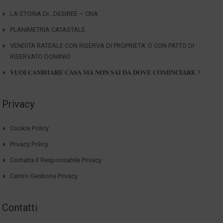
LA STORIA DI…DESIREE – CNA
PLANIMETRIA CATASTALE
VENDITA RATEALE CON RISERVA DI PROPRIETA’ O CON PATTO DI
RISERVATO DOMINIO
𝐕𝐔𝐎𝐈 𝐂𝐀𝐌𝐁𝐈𝐀𝐑𝐄 𝐂𝐀𝐒𝐀 𝐌𝐀 𝐍𝐎𝐍 𝐒𝐀𝐈 𝐃𝐀 𝐃𝐎𝐕𝐄 𝐂𝐎𝐌𝐈𝐍𝐂𝐈𝐀𝐑𝐄 ?
Privacy
Cookie Policy
Privacy Policy
Contatta Il Responsabile Privacy
Centro Gestione Privacy
Contatti