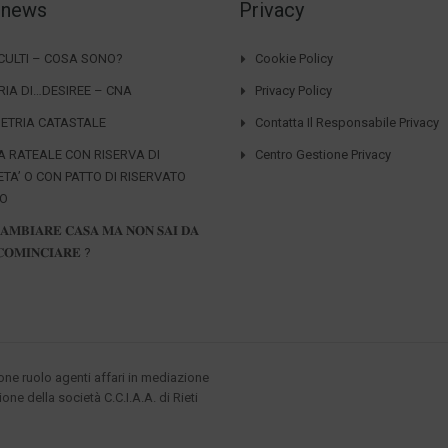
 news
Privacy
CCULTI – COSA SONO?
Cookie Policy
RIA DI…DESIREE – CNA
Privacy Policy
ETRIA CATASTALE
Contatta Il Responsabile Privacy
A RATEALE CON RISERVA DI
Centro Gestione Privacy
ETA’ O CON PATTO DI RISERVATO
IO
𝐀𝐌𝐁𝐈𝐀𝐑𝐄 𝐂𝐀𝐒𝐀 𝐌𝐀 𝐍𝐎𝐍 𝐒𝐀𝐈 𝐃𝐀
𝐎𝐌𝐈𝐍𝐂𝐈𝐀𝐑𝐄 ?
ione ruolo agenti affari in mediazione
ione della società C.C.I.A.A. di Rieti