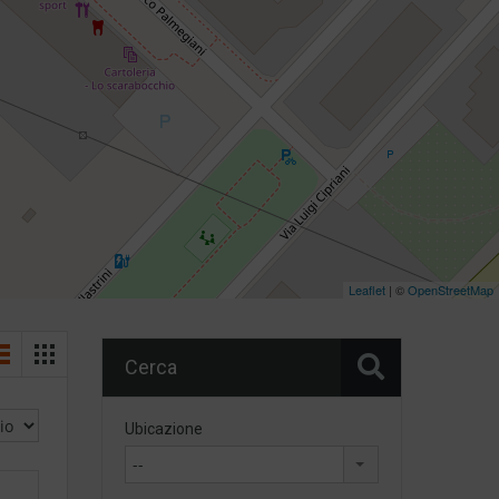
Leaflet
| ©
OpenStreetMap
Cerca
Ubicazione
--