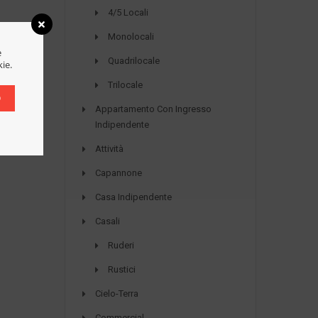
4/5 Locali
Monolocali
e
Quadrilocale
kie.
Trilocale
O
Appartamento Con Ingresso
Indipendente
Attività
Capannone
Casa Indipendente
Casali
Ruderi
Rustici
Cielo-Terra
Commercial