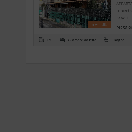
APPARTAM
concreta
privati…
In Vendita
Maggior
150
3 Camere da letto
1 Bagno