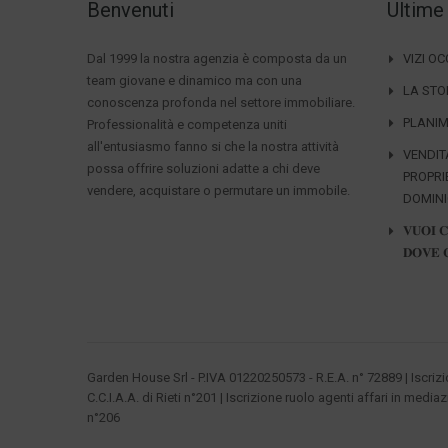
Benvenuti
Ultime
Dal 1999 la nostra agenzia è composta da un
VIZI O
team giovane e dinamico ma con una
LA STO
conoscenza profonda nel settore immobiliare.
PLANIM
Professionalità e competenza uniti
all'entusiasmo fanno si che la nostra attività
VENDIT
possa offrire soluzioni adatte a chi deve
PROPRI
vendere, acquistare o permutare un immobile.
DOMIN
𝐕𝐔𝐎𝐈 
𝐃𝐎𝐕𝐄 
Garden House Srl - P.IVA 01220250573 - R.E.A. n° 72889 | Iscriz
C.C.I.A.A. di Rieti n°201 | Iscrizione ruolo agenti affari in mediaz
n°206