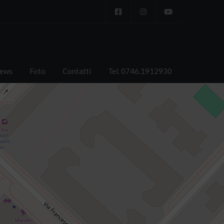
ews
Foto
Contatti
Tel. 0746.1912930