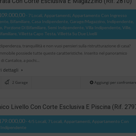
turata Con Corte Esclusiva E Magazzino (Rif. 2810)
109.000,00
- 7 Locali, Appartamenti, Appartamento Con Ingresso
ente, Bifamiliare, Casa Indipendente, Garage/Magazzino, Indipendente,
, Porzione Di Bifamiliare, Semi Indipendente, Villa Indipendente, Ville,
ifamiliare, Villetta Capo Testa, Villetta Su Due Livelli
dipendenza, tranquillità e non vuoi pensieri sulla ristrutturazione di casa?
mmobile possiede tutte queste caratteristiche. Inserito nel panoramico
 di Cantalice, a pochi…
i dettagli
2 Garage
Aggiungi per confrontar
ico Livello Con Corte Esclusiva E Piscina (Rif. 279
179.000,00
- 4/5 Locali, 7 Locali, Appartamenti, Appartamento Con
 Indipendente