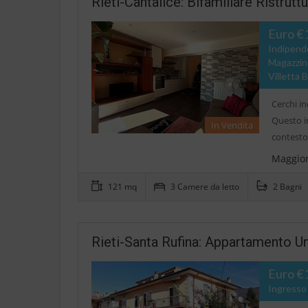
Rieti-Cantalice: Bifamiliare Ristrut
Euro €
Indipend
Magazzino
Villetta B
Cerchi in
Questo i
In Vendita
contesto
Maggior
121 mq
3 Camere da letto
2 Bagni
Rieti-Santa Rufina: Appartamento Un
Euro €
Ingresso