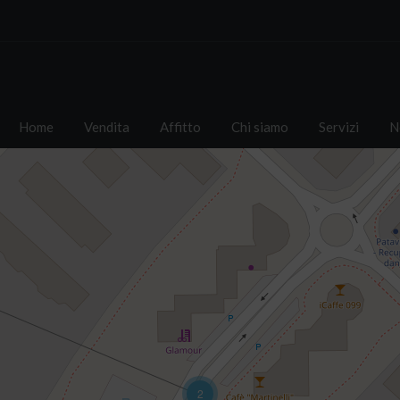
Home
Vendita
Affitto
Chi siamo
Servizi
N
2