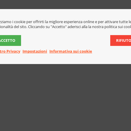
izziamo i cookie per offrirti la migliore esperienza online e per attivare tutte l
ionalità del sito. Cliccando su "Accetto" aderisci alla la nostra politica sui coo
ACCETTO
RIFIUT
tro Privacy
Impostazioni
Informativa sui cookie