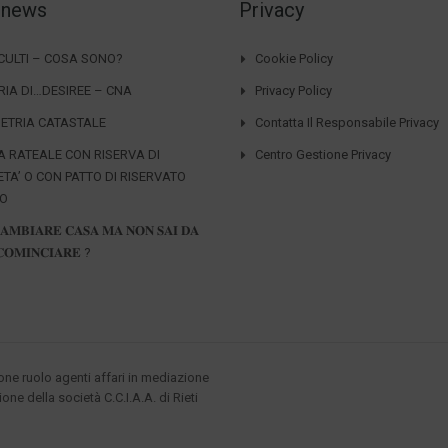
 news
Privacy
CCULTI – COSA SONO?
Cookie Policy
RIA DI…DESIREE – CNA
Privacy Policy
ETRIA CATASTALE
Contatta Il Responsabile Privacy
A RATEALE CON RISERVA DI
Centro Gestione Privacy
ETA’ O CON PATTO DI RISERVATO
IO
𝐀𝐌𝐁𝐈𝐀𝐑𝐄 𝐂𝐀𝐒𝐀 𝐌𝐀 𝐍𝐎𝐍 𝐒𝐀𝐈 𝐃𝐀
𝐎𝐌𝐈𝐍𝐂𝐈𝐀𝐑𝐄 ?
ione ruolo agenti affari in mediazione
ione della società C.C.I.A.A. di Rieti