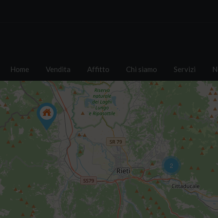
Home
Vendita
Affitto
Chi siamo
Servizi
N
2