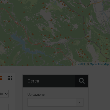
Leaflet
| ©
OpenStreetMap
Cerca
Ubicazione
--