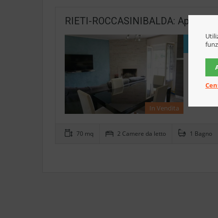
RIETI-ROCCASINIBALDA: Appartamen
Util
€69.00
funz
Nel cuore
Italia p
Cen
Maggior
In Vendita
70 mq
2 Camere da letto
1 Bagno