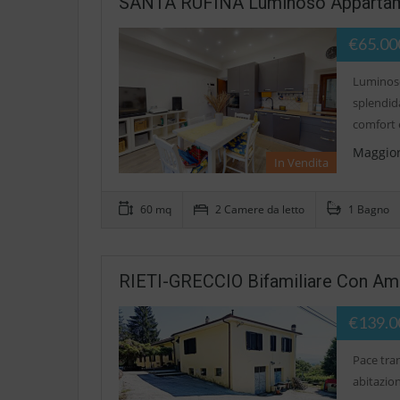
SANTA RUFINA Luminoso Appartame
€65.00
Luminoso
splendida
comfort
Maggior
In Vendita
60 mq
2 Camere da letto
1 Bagno
RIETI-GRECCIO Bifamiliare Con Ampi
€139.0
Pace tran
abitazion