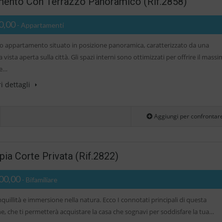
nto Con Terrazzo Panoramico (Rif.2858)
0,00
- Appartamenti
 appartamento situato in posizione panoramica, caratterizzato da una
 vista aperta sulla città. Gli spazi interni sono ottimizzati per offrire il mass
 e…
i dettagli
Aggiungi per confrontar
a Corte Privata (Rif.2822)
00,00
- Bifamiliare
quillità e immersione nella natura. Ecco I connotati principali di questa
e, che ti permetterà acquistare la casa che sognavi per soddisfare la tua…