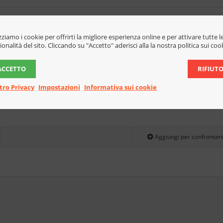
to Completamente Ristrutturato (Rif.2604 A)
izziamo i cookie per offrirti la migliore esperienza online e per attivare tutte l
0,00
- Appartamenti
ionalità del sito. Cliccando su "Accetto" aderisci alla la nostra politica sui coo
 della sabina, a pochi km da Rieti e dal lago del turano, Immobiliare Centro
ACCETTO
RIFIUT
ropone in vendita appartamento completamente ristrutturato nei minimi…
tro Privacy
Impostazioni
Informativa sui cookie
i dettagli
Aggiungi per confrontar