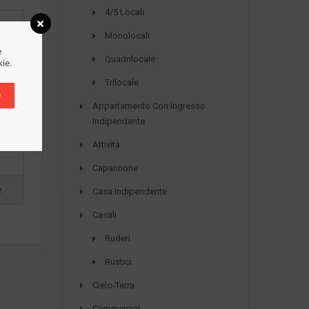
4/5 Locali
Monolocali
e
Quadrilocale
kie.
Trilocale
O
Appartamento Con Ingresso
Indipendente
Attività
Capannone
e
Casa Indipendente
Casali
Ruderi
Rustici
Cielo-Terra
Commercial