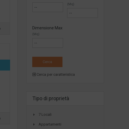
(Mq)
Dimensione Max
e
(Mq)
Cerca per caratteristica
Tipo di proprietà
7 Locali
e
Appartamenti