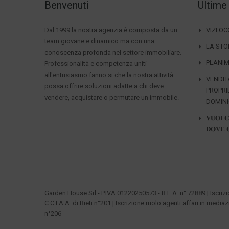
Benvenuti
Ultime
Dal 1999 la nostra agenzia è composta da un
VIZI O
team giovane e dinamico ma con una
LA STO
conoscenza profonda nel settore immobiliare.
PLANIM
Professionalità e competenza uniti
all'entusiasmo fanno si che la nostra attività
VENDIT
possa offrire soluzioni adatte a chi deve
PROPRI
vendere, acquistare o permutare un immobile.
DOMIN
𝐕𝐔𝐎𝐈 
𝐃𝐎𝐕𝐄 
Garden House Srl - P.IVA 01220250573 - R.E.A. n° 72889 | Iscriz
C.C.I.A.A. di Rieti n°201 | Iscrizione ruolo agenti affari in mediaz
n°206