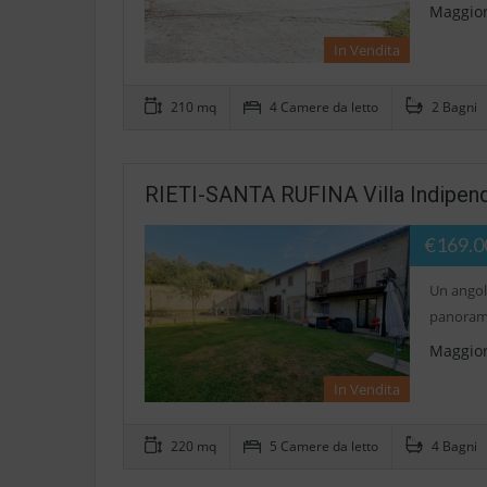
Maggior
In Vendita
210 mq
4 Camere da letto
2 Bagni
RIETI-SANTA RUFINA Villa Indipend
€169.0
Un angol
panorami
Maggior
In Vendita
220 mq
5 Camere da letto
4 Bagni