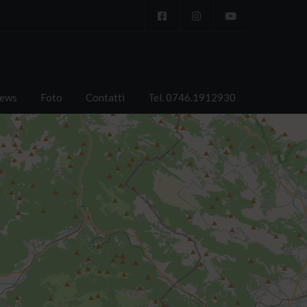
ews
Foto
Contatti
Tel. 0746.1912930