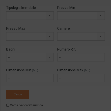
Tipologia Immobile
Prezzo Min
--
--
Prezzo Max
Camere
--
--
Bagni
Numero Rif.
--
Dimensione Min
Dimensione Max
(Mq)
(Mq)
Cerca per caratteristica