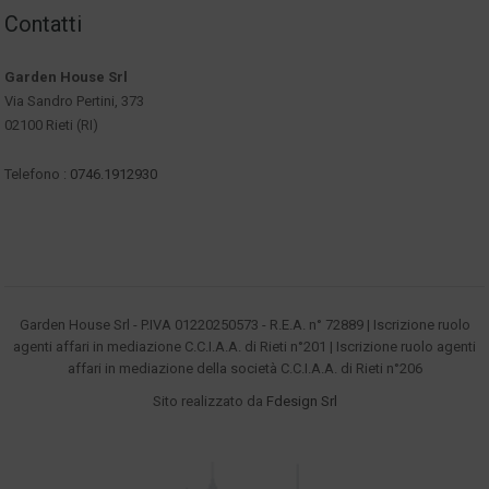
Contatti
Garden House Srl
Via Sandro Pertini, 373
02100 Rieti (RI)
Telefono :
0746.1912930
Garden House Srl - P.IVA 01220250573 - R.E.A. n° 72889 | Iscrizione ruolo
agenti affari in mediazione C.C.I.A.A. di Rieti n°201 | Iscrizione ruolo agenti
affari in mediazione della società C.C.I.A.A. di Rieti n°206
Sito realizzato da
Fdesign Srl