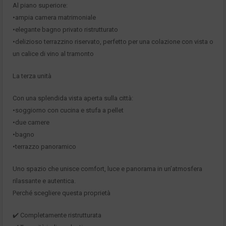
Al piano superiore:
•ampia camera matrimoniale
•elegante bagno privato ristrutturato
•delizioso terrazzino riservato, perfetto per una colazione con vista o
un calice di vino al tramonto
La terza unità
Con una splendida vista aperta sulla città:
•soggiorno con cucina e stufa a pellet
•due camere
•bagno
•terrazzo panoramico
Uno spazio che unisce comfort, luce e panorama in un’atmosfera
rilassante e autentica.
Perché scegliere questa proprietà
✔️ Completamente ristrutturata