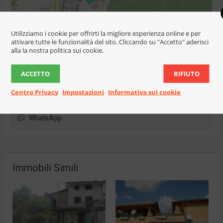
Leaflet
| ©
OpenStreetMap
contributors
Utilizziamo i cookie per offrirti la migliore esperienza online e per
attivare tutte le funzionalità del sito. Cliccando su "Accetto" aderisci
alla la nostra politica sui cookie.
Condividi
ACCETTO
RIFIUTO
Facebook
Centro Privacy
Impostazioni
Informativa sui cookie
Twitter
WhatsApp
Immobili Simili