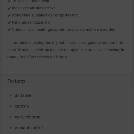
✔️ Tre unità indipendenti
✔️ Ideale per attività ricettiva
✔️ Atmosfera autentica da borgo italiano
✔️ Panorama mozzafiato
✔️ Ottimo investimento già pronto da vivere o mettere a reddito
La proprietà non dispone di posto auto e si raggiunge percorrendo
circa 30 metri a piedi: un piccolo dettaglio che preserva il fascino, la
tranquillità e l’autenticità del borgo.
Features
abitabile
camino
corte esterna
impianto pellet