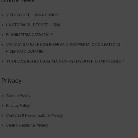
Ultime news
VIZI OCCULTI – COSA SONO?
LA STORIA DI…DESIREE – CNA
PLANIMETRIA CATASTALE
VENDITA RATEALE CON RISERVA DI PROPRIETA’ O CON PATTO DI
RISERVATO DOMINIO
𝐕𝐔𝐎𝐈 𝐂𝐀𝐌𝐁𝐈𝐀𝐑𝐄 𝐂𝐀𝐒𝐀 𝐌𝐀 𝐍𝐎𝐍 𝐒𝐀𝐈 𝐃𝐀 𝐃𝐎𝐕𝐄 𝐂𝐎𝐌𝐈𝐍𝐂𝐈𝐀𝐑𝐄 ?
Privacy
Cookie Policy
Privacy Policy
Contatta Il Responsabile Privacy
Centro Gestione Privacy