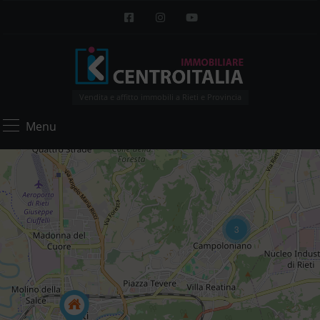
Vendita e affitto immobili a Rieti e Provincia
Menu
3