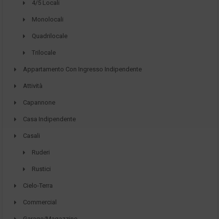
4/5 Locali
Monolocali
Quadrilocale
Trilocale
Appartamento Con Ingresso Indipendente
Attività
Capannone
Casa Indipendente
Casali
Ruderi
Rustici
Cielo-Terra
Commercial
Garage/Magazzino