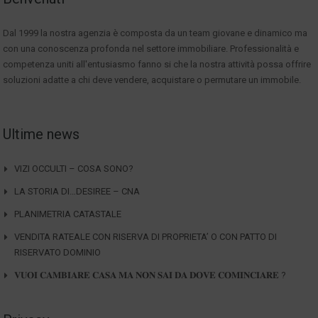
Dal 1999 la nostra agenzia è composta da un team giovane e dinamico ma
con una conoscenza profonda nel settore immobiliare. Professionalità e
competenza uniti all'entusiasmo fanno si che la nostra attività possa offrire
soluzioni adatte a chi deve vendere, acquistare o permutare un immobile.
Ultime news
VIZI OCCULTI – COSA SONO?
LA STORIA DI…DESIREE – CNA
PLANIMETRIA CATASTALE
VENDITA RATEALE CON RISERVA DI PROPRIETA’ O CON PATTO DI
RISERVATO DOMINIO
𝐕𝐔𝐎𝐈 𝐂𝐀𝐌𝐁𝐈𝐀𝐑𝐄 𝐂𝐀𝐒𝐀 𝐌𝐀 𝐍𝐎𝐍 𝐒𝐀𝐈 𝐃𝐀 𝐃𝐎𝐕𝐄 𝐂𝐎𝐌𝐈𝐍𝐂𝐈𝐀𝐑𝐄 ?