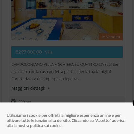
In Vendita
€297.000,00
- Villa
CAMPOLONIANO VILLA A SCHIERA SU QUATTRO LIVELLI Sei
alla ricerca della casa perfetta per te e per la tua famiglia?
Caratterizzata da ampi spazi, eleganza…
Maggiori dettagli
300 mq
6 Camere da letto
Utilizziamo i cookie per offrirti la migliore esperienza online e per
attivare tutte le funzionalità del sito. Cliccando su "Accetto" aderisci
alla la nostra politica sui cookie.
5 Bagni