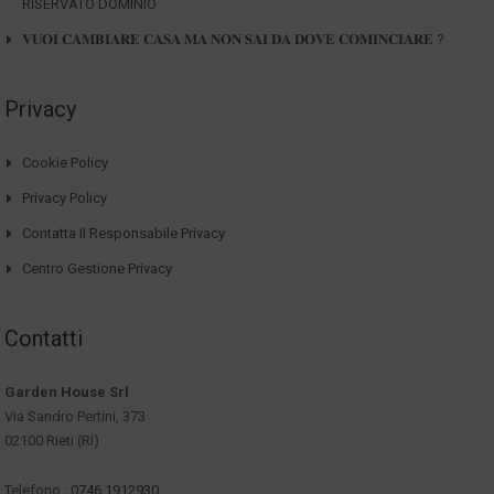
RISERVATO DOMINIO
𝐕𝐔𝐎𝐈 𝐂𝐀𝐌𝐁𝐈𝐀𝐑𝐄 𝐂𝐀𝐒𝐀 𝐌𝐀 𝐍𝐎𝐍 𝐒𝐀𝐈 𝐃𝐀 𝐃𝐎𝐕𝐄 𝐂𝐎𝐌𝐈𝐍𝐂𝐈𝐀𝐑𝐄 ?
Privacy
Cookie Policy
Privacy Policy
Contatta Il Responsabile Privacy
Centro Gestione Privacy
Contatti
Garden House Srl
Via Sandro Pertini, 373
02100 Rieti (RI)
Telefono :
0746.1912930