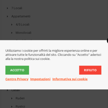
7 Locali
Appartamenti
4/5 Locali
Monolocali
Quadrilocale
Trilocale
Utilizziamo i cookie per offrirti la migliore esperienza online e per
attivare tutte le funzionalità del sito. Cliccando su "Accetto" aderisci
Appartamento Con Ingresso Indipendente
alla la nostra politica sui cookie.
Attività
ACCETTO
RIFIUTO
Capannone
Centro Privacy
Impostazioni
Informativa sui cookie
Casa Indipendente
Casali
Ruderi
Rustici