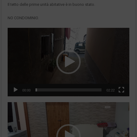
Il tetto delle prime unità abitative è in buono stato.
NO CONDOMINIO.
Video
Player
00:00
02:22
Video
Player