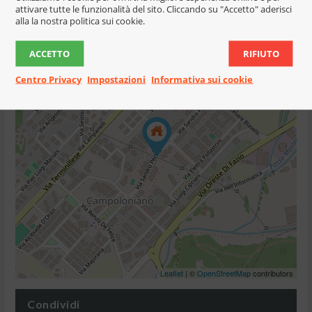
attivare tutte le funzionalità del sito. Cliccando su "Accetto" aderisci
alla la nostra politica sui cookie.
Mappa
+
ACCETTO
RIFIUTO
−
Centro Privacy
Impostazioni
Informativa sui cookie
Leaflet
| ©
OpenStreetMap
contributors
Condividi