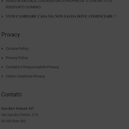
VENDITA RATEALE CON RISERVA DI PROPRIETA’ O CON PATTO DI
RISERVATO DOMINIO
𝐕𝐔𝐎𝐈 𝐂𝐀𝐌𝐁𝐈𝐀𝐑𝐄 𝐂𝐀𝐒𝐀 𝐌𝐀 𝐍𝐎𝐍 𝐒𝐀𝐈 𝐃𝐀 𝐃𝐎𝐕𝐄 𝐂𝐎𝐌𝐈𝐍𝐂𝐈𝐀𝐑𝐄 ?
Privacy
Cookie Policy
Privacy Policy
Contatta Il Responsabile Privacy
Centro Gestione Privacy
Contatti
Garden House Srl
Via Sandro Pertini, 373
02100 Rieti (RI)