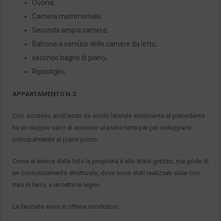
Cucina;
Camera matrimoniale;
Seconda ampia camera;
Balcone a servizio delle camere da letto;
secondo bagno di piano;
Ripostiglio;
APPARTAMENTO N.3.
Con accesso anch’esso da vicolo laterale similmente al precedente
ha un doppio vano di accesso al piano terra per poi svilupparsi
principalmente al piano primo.
Come si evince dalle foto la proprietà è allo stato grezzo, ma gode di
un consolidamento strutturale, dove sono stati realizzati solai con
travi in ferro, e un tetto in legno.
Le facciate sono in ottime condizioni.