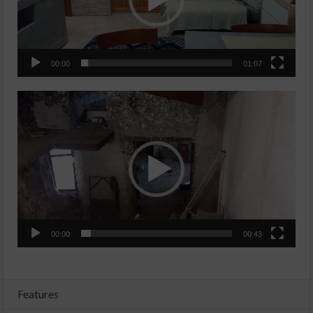
00:00
01:07
Video
Player
00:00
00:43
Features