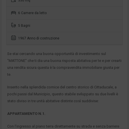
330 mq
6 Camere da letto
5 Bagni
1967 Anno di costruzione
Se stai cercando una buona opportunità di investimento sul
“MATTONE” che ti dia una buona risposta abitativa per te e per crearti
una rendita sicura questa è la compravendita immobiliare giusta per
te.
Inserito nella splendida cornice del centro storico di Cittaducale, a
pochi passi dal Municipio, questo stabile sviluppato su due livelli è
stato diviso in tre unità abitative distinte così suddivise:
APPARTAMENTO N.1.
Con l’ingresso al piano terra direttamente su strada e senza barriere