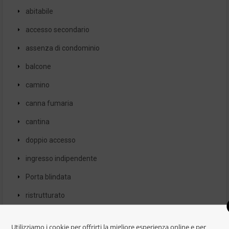
abitabile
accesso secondario
assenza di condominio
balcone
camino
canna fumaria
cantina
doppio accesso
ingresso indipendente
Porta blindata
ristrutturato
termoautonomo
Utilizziamo i cookie per offrirti la migliore esperienza online e per