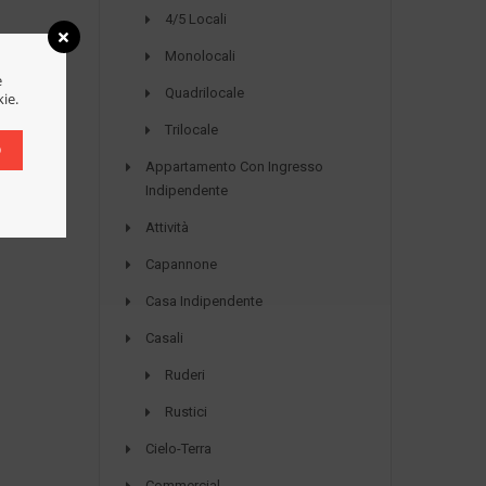
4/5 Locali
Monolocali
e
Quadrilocale
kie.
Trilocale
O
Appartamento Con Ingresso
Indipendente
Attività
Capannone
Casa Indipendente
Casali
Ruderi
Rustici
Cielo-Terra
Commercial