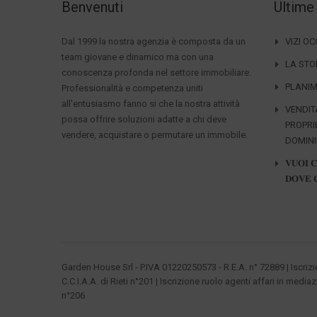
Benvenuti
Ultime
Dal 1999 la nostra agenzia è composta da un
VIZI O
team giovane e dinamico ma con una
LA STO
conoscenza profonda nel settore immobiliare.
PLANIM
Professionalità e competenza uniti
all'entusiasmo fanno si che la nostra attività
VENDIT
possa offrire soluzioni adatte a chi deve
PROPRI
vendere, acquistare o permutare un immobile.
DOMIN
𝐕𝐔𝐎𝐈 
𝐃𝐎𝐕𝐄 
Garden House Srl - P.IVA 01220250573 - R.E.A. n° 72889 | Iscriz
C.C.I.A.A. di Rieti n°201 | Iscrizione ruolo agenti affari in mediaz
n°206