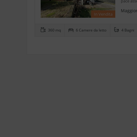
pace ass
Maggior
In Vendita
360 mq
6 Camere da letto
4 Bagni