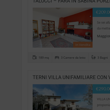
TALOCCI – FARA IN SABINA PORZI
€209.0
Se sei al
da mette
Maggior
In Vendita
189 mq
3 Camere da letto
3 Bagni
TERNI VILLA UNIFAMILIARE CON V
€290.0
VILLA UN
proponia