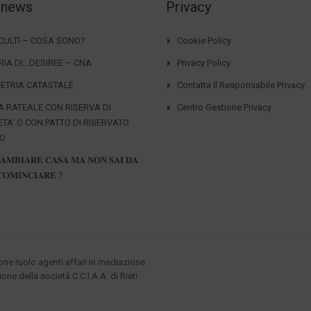
 news
Privacy
CCULTI – COSA SONO?
Cookie Policy
RIA DI…DESIREE – CNA
Privacy Policy
ETRIA CATASTALE
Contatta Il Responsabile Privacy
A RATEALE CON RISERVA DI
Centro Gestione Privacy
ETA’ O CON PATTO DI RISERVATO
IO
𝐀𝐌𝐁𝐈𝐀𝐑𝐄 𝐂𝐀𝐒𝐀 𝐌𝐀 𝐍𝐎𝐍 𝐒𝐀𝐈 𝐃𝐀
𝐎𝐌𝐈𝐍𝐂𝐈𝐀𝐑𝐄 ?
ione ruolo agenti affari in mediazione
ione della società C.C.I.A.A. di Rieti