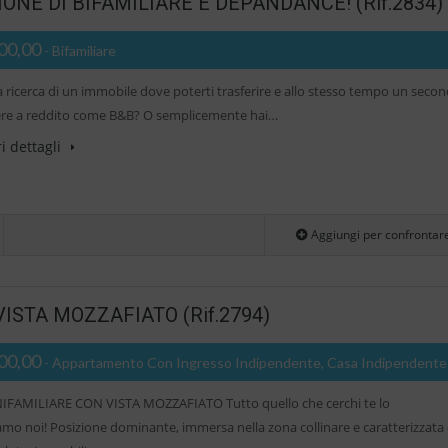
ONE DI BIFAMILIARE E DEPANDANCE! (Rif.2834)
00,00
- Bifamiliare
la ricerca di un immobile dove poterti trasferire e allo stesso tempo un seco
re a reddito come B&B? O semplicemente hai…
i dettagli
Aggiungi per confrontar
ISTA MOZZAFIATO (Rif.2794)
00,00
- Appartamento Con Ingresso Indipendente, Casa Indipendente
IFAMILIARE CON VISTA MOZZAFIATO Tutto quello che cerchi te lo
mo noi! Posizione dominante, immersa nella zona collinare e caratterizzata