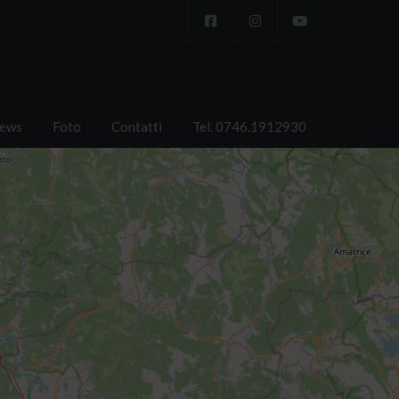
ews
Foto
Contatti
Tel. 0746.1912930