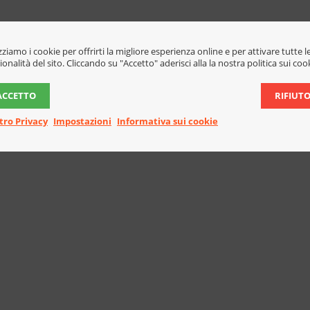
izziamo i cookie per offrirti la migliore esperienza online e per attivare tutte l
ionalità del sito. Cliccando su "Accetto" aderisci alla la nostra politica sui coo
ACCETTO
RIFIUT
tro Privacy
Impostazioni
Informativa sui cookie