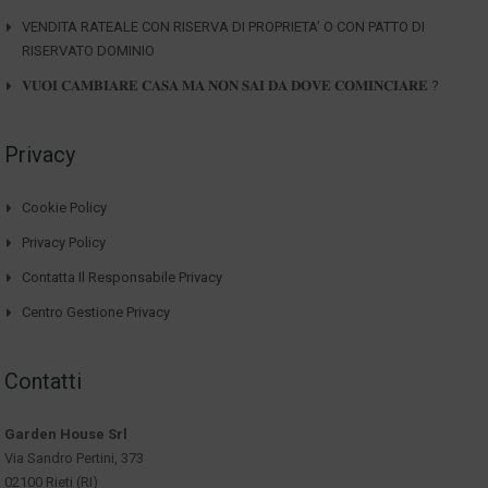
VENDITA RATEALE CON RISERVA DI PROPRIETA’ O CON PATTO DI
RISERVATO DOMINIO
𝐕𝐔𝐎𝐈 𝐂𝐀𝐌𝐁𝐈𝐀𝐑𝐄 𝐂𝐀𝐒𝐀 𝐌𝐀 𝐍𝐎𝐍 𝐒𝐀𝐈 𝐃𝐀 𝐃𝐎𝐕𝐄 𝐂𝐎𝐌𝐈𝐍𝐂𝐈𝐀𝐑𝐄 ?
Privacy
Cookie Policy
Privacy Policy
Contatta Il Responsabile Privacy
Centro Gestione Privacy
Contatti
Garden House Srl
Via Sandro Pertini, 373
02100 Rieti (RI)