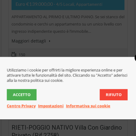
Euro €139.000,00
- 4/5 Locali, Appartamenti
APPARTAMENTO AL PRIMO E ULTIMO PIANO. Se sei stanco del
condominio e cerchi un appartamento su un unico livello con
ingresso indipendente questo è l’immobile…
Maggiori dettagli
150
3 Camere da letto
Utilizziamo i cookie per offrirti la migliore esperienza online e per
attivare tutte le funzionalità del sito. Cliccando su "Accetto" aderisci
1 Bagno
alla la nostra politica sui cookie.
3 Garage
ACCETTO
RIFIUTO
Aggiungi per confrontare
Centro Privacy
Impostazioni
Informativa sui cookie
RIETI-POGGIO NATIVO Villa Con Giardino
Privato (Rif.2758)