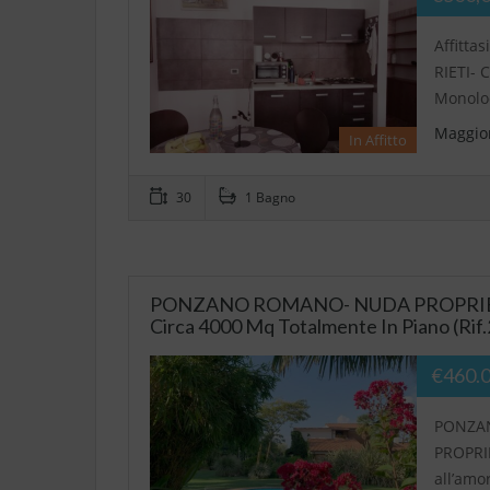
Affitta
RIETI-
Monoloc
Maggior
In Affitto
30
1 Bagno
PONZANO ROMANO- NUDA PROPRIETA’ 
Circa 4000 Mq Totalmente In Piano (Rif
€460.
PONZA
PROPRIE
all’amo