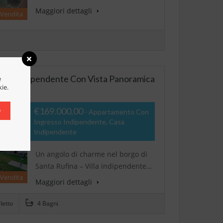
Maggiori dettagli
 Vendita
lla Indipendente Con Vista Panoramica
e
kie.
€169.000,00
O
- Appartamento Con
Ingresso Indipendente, Casa
Indipendente
Un angolo di charme nel borgo di
Santa Rufina – Villa indipendente…
 Vendita
Maggiori dettagli
letto
4 Bagni