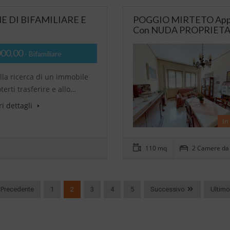
E DI BIFAMILIARE E
POGGIO MIRTETO Appart
Con NUDA PROPRIETA’ 
000,00
- Bifamiliare
alla ricerca di un immobile
terti trasferire e allo…
i dettagli
In
110 mq
2 Camere da 
Precedente
1
2
3
4
5
Successivo
Ultimo