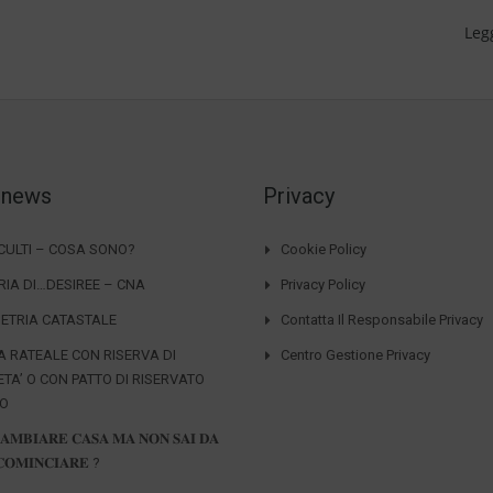
Leg
 news
Privacy
CCULTI – COSA SONO?
Cookie Policy
RIA DI…DESIREE – CNA
Privacy Policy
ETRIA CATASTALE
Contatta Il Responsabile Privacy
A RATEALE CON RISERVA DI
Centro Gestione Privacy
ETA’ O CON PATTO DI RISERVATO
IO
𝐀𝐌𝐁𝐈𝐀𝐑𝐄 𝐂𝐀𝐒𝐀 𝐌𝐀 𝐍𝐎𝐍 𝐒𝐀𝐈 𝐃𝐀
𝐎𝐌𝐈𝐍𝐂𝐈𝐀𝐑𝐄 ?