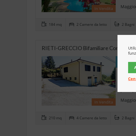
Maggior
In Vendita
184 mq
2 Camere da letto
2 Bagni
RIETI-GRECCIO Bifamiliare Con Ampia C
Util
funz
€139.
Pace tr
Cen
nella n
princip
Maggior
In Vendita
210 mq
4 Camere da letto
2 Bagni