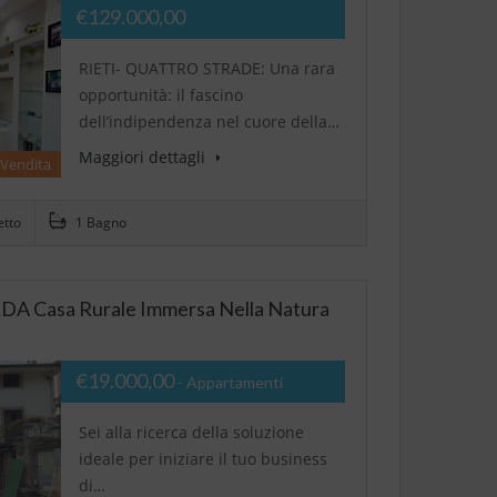
€129.000,00
RIETI- QUATTRO STRADE: Una rara
opportunità: il fascino
dell’indipendenza nel cuore della…
Maggiori dettagli
 Vendita
etto
1 Bagno
A Casa Rurale Immersa Nella Natura
€19.000,00
- Appartamenti
Sei alla ricerca della soluzione
ideale per iniziare il tuo business
di…