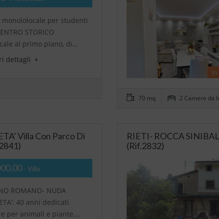
si monololocale per studenti
 CENTRO STORICO
ale al primo piano, di…
i dettagli
In
70 mq
2 Camere da l
Villa Con Parco Di
RIETI- ROCCA SINIBALD
.2841)
(Rif.2832)
000,00
- Villa
NO ROMANO- NUDA
TA’: 40 anni dedicati
re per animali e piante,…