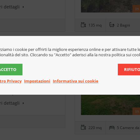
i dettagli
In
135 mq
2 Bagni
orte Privata (Rif.2822)
RIETI-SANTA RUFINA Vi
izziamo i cookie per offrirti la migliore esperienza online e per attivare tutte l
ionalità del sito. Cliccando su "Accetto" aderisci alla la nostra politica sui coo
(Rif.2835)
000,00
- Bifamiliare
ACCETTO
RIFIUT
anquillità e immersione
tro Privacy
Impostazioni
Informativa sui cookie
atura. Ecco I connotati
ali di questa…
i dettagli
In
220 mq
5 Camere da 