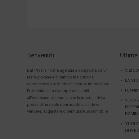
Benvenuti
Ultime
Dal 1999 la nostra agenzia è composta da un
VIZI O
team giovane e dinamico ma con una
LA STO
conoscenza profonda nel settore immobiliare.
PLANIM
Professionalità e competenza uniti
all'entusiasmo fanno si che la nostra attività
VENDIT
possa offrire soluzioni adatte a chi deve
PROPRI
vendere, acquistare o permutare un immobile.
DOMIN
𝐕𝐔𝐎𝐈 
𝐃𝐎𝐕𝐄 