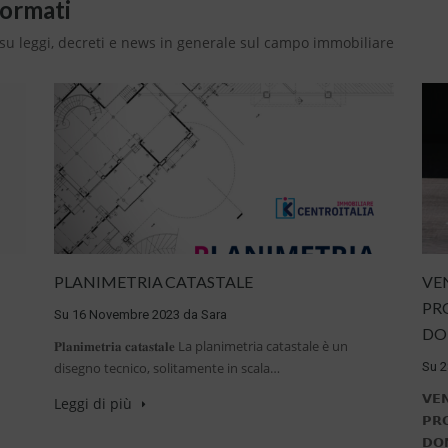
formati
su leggi, decreti e news in generale sul campo immobiliare
PLANIMETRIA CATASTALE
VE
PR
Su
16 Novembre 2023
da
Sara
DO
𝐏𝐥𝐚𝐧𝐢𝐦𝐞𝐭𝐫𝐢𝐚 𝐜𝐚𝐭𝐚𝐬𝐭𝐚𝐥𝐞 La planimetria catastale è un
disegno tecnico, solitamente in scala…
Su
2
𝗩𝗘
Leggi di più
𝗣𝗥
𝗗𝗢