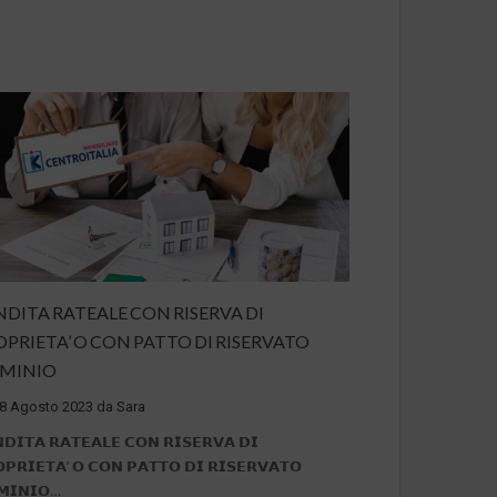
NDITA RATEALE CON RISERVA DI
OPRIETA’ O CON PATTO DI RISERVATO
MINIO
8 Agosto 2023
da
Sara
𝗗𝗜𝗧𝗔 𝗥𝗔𝗧𝗘𝗔𝗟𝗘 𝗖𝗢𝗡 𝗥𝗜𝗦𝗘𝗥𝗩𝗔 𝗗𝗜
𝗣𝗥𝗜𝗘𝗧𝗔’ 𝗢 𝗖𝗢𝗡 𝗣𝗔𝗧𝗧𝗢 𝗗𝗜 𝗥𝗜𝗦𝗘𝗥𝗩𝗔𝗧𝗢
𝗠𝗜𝗡𝗜𝗢…