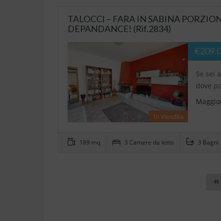
TALOCCI – FARA IN SABINA PORZION
DEPANDANCE! (Rif.2834)
€209.
Se sei 
dove po
Maggior
In Vendita
189 mq
3 Camere da letto
3 Bagni