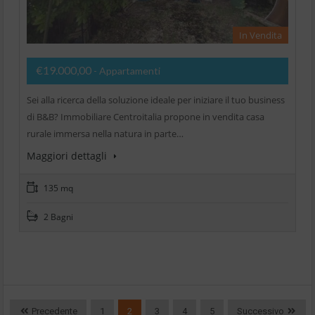
In Vendita
€19.000,00
- Appartamenti
Sei alla ricerca della soluzione ideale per iniziare il tuo business
di B&B? Immobiliare Centroitalia propone in vendita casa
rurale immersa nella natura in parte…
Maggiori dettagli
135 mq
2 Bagni
Precedente
1
2
3
4
5
Successivo