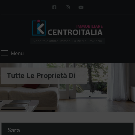
Vendita e affitto immobili a Rieti e Provincia
Menu
Tutte Le Proprietà Di
Sara