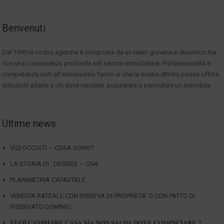
Benvenuti
Dal 1999 la nostra agenzia è composta da un team giovane e dinamico ma
con una conoscenza profonda nel settore immobiliare. Professionalità e
competenza uniti all'entusiasmo fanno si che la nostra attività possa offrire
soluzioni adatte a chi deve vendere, acquistare o permutare un immobile.
Ultime news
VIZI OCCULTI – COSA SONO?
LA STORIA DI…DESIREE – CNA
PLANIMETRIA CATASTALE
VENDITA RATEALE CON RISERVA DI PROPRIETA’ O CON PATTO DI
RISERVATO DOMINIO
𝐕𝐔𝐎𝐈 𝐂𝐀𝐌𝐁𝐈𝐀𝐑𝐄 𝐂𝐀𝐒𝐀 𝐌𝐀 𝐍𝐎𝐍 𝐒𝐀𝐈 𝐃𝐀 𝐃𝐎𝐕𝐄 𝐂𝐎𝐌𝐈𝐍𝐂𝐈𝐀𝐑𝐄 ?