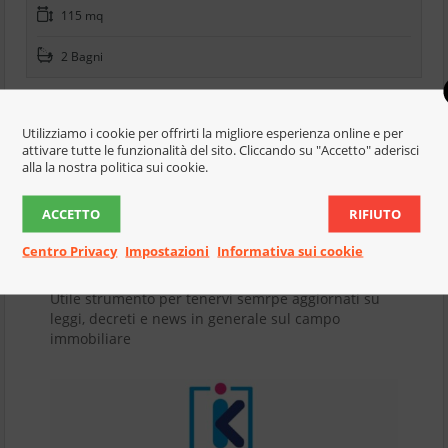
115 mq
2 Bagni
Utilizziamo i cookie per offrirti la migliore esperienza online e per
Primo
Precedente
6
7
8
9
attivare tutte le funzionalità del sito. Cliccando su "Accetto" aderisci
alla la nostra politica sui cookie.
ACCETTO
RIFIUTO
News - per essere sempre
Centro Privacy
Impostazioni
Informativa sui cookie
informati
Utile strumento per tenervi semrpe aggiornati su
leggi, decreti e news in generale sul campo
immobiliare