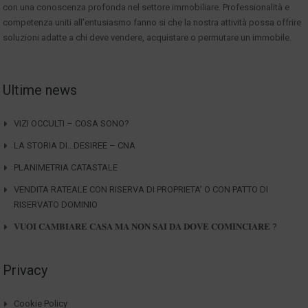
con una conoscenza profonda nel settore immobiliare. Professionalità e
competenza uniti all'entusiasmo fanno si che la nostra attività possa offrire
soluzioni adatte a chi deve vendere, acquistare o permutare un immobile.
Ultime news
VIZI OCCULTI – COSA SONO?
LA STORIA DI…DESIREE – CNA
PLANIMETRIA CATASTALE
VENDITA RATEALE CON RISERVA DI PROPRIETA’ O CON PATTO DI
RISERVATO DOMINIO
𝐕𝐔𝐎𝐈 𝐂𝐀𝐌𝐁𝐈𝐀𝐑𝐄 𝐂𝐀𝐒𝐀 𝐌𝐀 𝐍𝐎𝐍 𝐒𝐀𝐈 𝐃𝐀 𝐃𝐎𝐕𝐄 𝐂𝐎𝐌𝐈𝐍𝐂𝐈𝐀𝐑𝐄 ?
Privacy
Cookie Policy