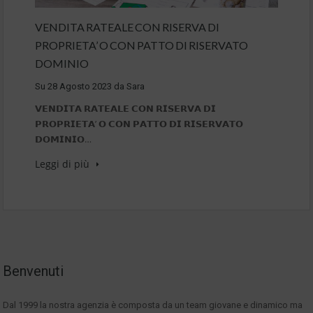
VENDITA RATEALE CON RISERVA DI
PROPRIETA’ O CON PATTO DI RISERVATO
DOMINIO
Su
28 Agosto 2023
da
Sara
𝗩𝗘𝗡𝗗𝗜𝗧𝗔 𝗥𝗔𝗧𝗘𝗔𝗟𝗘 𝗖𝗢𝗡 𝗥𝗜𝗦𝗘𝗥𝗩𝗔 𝗗𝗜
𝗣𝗥𝗢𝗣𝗥𝗜𝗘𝗧𝗔’ 𝗢 𝗖𝗢𝗡 𝗣𝗔𝗧𝗧𝗢 𝗗𝗜 𝗥𝗜𝗦𝗘𝗥𝗩𝗔𝗧𝗢
𝗗𝗢𝗠𝗜𝗡𝗜𝗢…
Leggi di più
Benvenuti
Dal 1999 la nostra agenzia è composta da un team giovane e dinamico ma