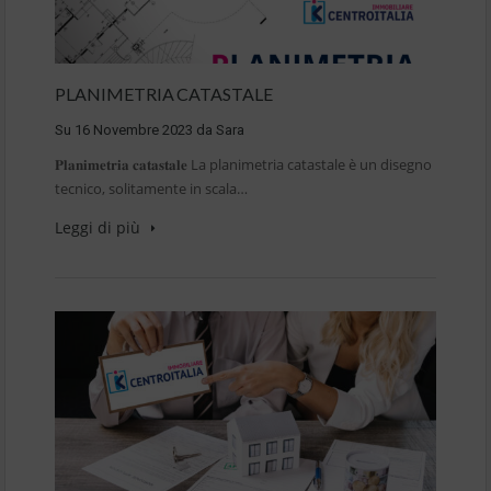
PLANIMETRIA CATASTALE
Su
16 Novembre 2023
da
Sara
𝐏𝐥𝐚𝐧𝐢𝐦𝐞𝐭𝐫𝐢𝐚 𝐜𝐚𝐭𝐚𝐬𝐭𝐚𝐥𝐞 La planimetria catastale è un disegno
tecnico, solitamente in scala…
Leggi di più