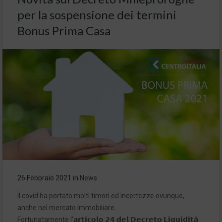
per la sospensione dei termini
Bonus Prima Casa
26 Febbraio 2021
in
News
Il covid ha portato molti timori ed incertezze ovunque,
anche nel mercato immobiliare.
Fortunatamente l’𝗮𝗿𝘁𝗶𝗰𝗼𝗹𝗼 𝟮𝟰 𝗱𝗲𝗹 𝗗𝗲𝗰𝗿𝗲𝘁𝗼 𝗟𝗶𝗾𝘂𝗶𝗱𝗶𝘁𝗮̀