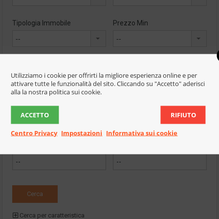
Tipologia Immobile
Prezzo Min
--
--
Prezzo Max
Camere
Utilizziamo i cookie per offrirti la migliore esperienza online e per
--
--
attivare tutte le funzionalità del sito. Cliccando su "Accetto" aderisci
alla la nostra politica sui cookie.
Bagni
Numero Rif.
ACCETTO
RIFIUTO
--
Centro Privacy
Impostazioni
Informativa sui cookie
Dimensione Min
Dimensione Max
(Mq)
(Mq)
Cerca per caratteristica