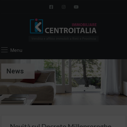
Vendita e affitto immobili a Rieti e Provincia
Menu
News
Novità sul Decreto Milleproroghe