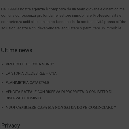
Dal 1999 la nostra agenzia è composta da un team giovane e dinamico ma
con una conoscenza profonda nel settore immobiliare. Professionalità e
competenza uniti all'entusiasmo fanno si che la nostra attività possa offrire
soluzioni adatte a chi deve vendere, acquistare o permutare un immobile.
Ultime news
VIZI OCCULTI – COSA SONO?
LA STORIA DI…DESIREE – CNA
PLANIMETRIA CATASTALE
VENDITA RATEALE CON RISERVA DI PROPRIETA’ O CON PATTO DI
RISERVATO DOMINIO
𝐕𝐔𝐎𝐈 𝐂𝐀𝐌𝐁𝐈𝐀𝐑𝐄 𝐂𝐀𝐒𝐀 𝐌𝐀 𝐍𝐎𝐍 𝐒𝐀𝐈 𝐃𝐀 𝐃𝐎𝐕𝐄 𝐂𝐎𝐌𝐈𝐍𝐂𝐈𝐀𝐑𝐄 ?
Privacy