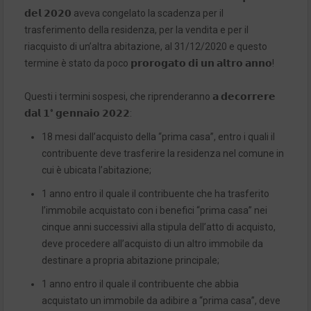
𝗱𝗲𝗹 𝟮𝟬𝟮𝟬 aveva congelato la scadenza per il
trasferimento della residenza, per la vendita e per il
riacquisto di un’altra abitazione, al 31/12/2020 e questo
termine è stato da poco 𝗽𝗿𝗼𝗿𝗼𝗴𝗮𝘁𝗼 𝗱𝗶 𝘂𝗻 𝗮𝗹𝘁𝗿𝗼 𝗮𝗻𝗻𝗼!
Questi i termini sospesi, che riprenderanno 𝗮 𝗱𝗲𝗰𝗼𝗿𝗿𝗲𝗿𝗲
𝗱𝗮𝗹 𝟭° 𝗴𝗲𝗻𝗻𝗮𝗶𝗼 𝟮𝟬𝟮𝟮:
18 mesi dall’acquisto della “prima casa”, entro i quali il
contribuente deve trasferire la residenza nel comune in
cui è ubicata l’abitazione;
1 anno entro il quale il contribuente che ha trasferito
l’immobile acquistato con i benefici “prima casa” nei
cinque anni successivi alla stipula dell’atto di acquisto,
deve procedere all’acquisto di un altro immobile da
destinare a propria abitazione principale;
1 anno entro il quale il contribuente che abbia
acquistato un immobile da adibire a “prima casa”, deve