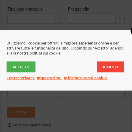
Tipologia Immobile
Prezzo Min
--
--
Prezzo Max
Camere
Utilizziamo i cookie per offrirti la migliore esperienza online e per
--
--
attivare tutte le funzionalità del sito. Cliccando su "Accetto" aderisci
alla la nostra politica sui cookie.
Bagni
Numero Rif.
ACCETTO
RIFIUTO
--
Centro Privacy
Impostazioni
Informativa sui cookie
Dimensione Min
Dimensione Max
(Mq)
(Mq)
Cerca per caratteristica