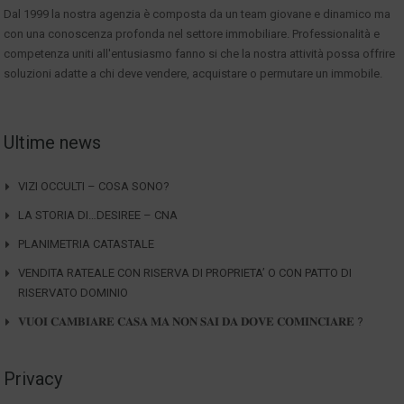
Dal 1999 la nostra agenzia è composta da un team giovane e dinamico ma
con una conoscenza profonda nel settore immobiliare. Professionalità e
competenza uniti all'entusiasmo fanno si che la nostra attività possa offrire
soluzioni adatte a chi deve vendere, acquistare o permutare un immobile.
Ultime news
VIZI OCCULTI – COSA SONO?
LA STORIA DI…DESIREE – CNA
PLANIMETRIA CATASTALE
VENDITA RATEALE CON RISERVA DI PROPRIETA’ O CON PATTO DI
RISERVATO DOMINIO
𝐕𝐔𝐎𝐈 𝐂𝐀𝐌𝐁𝐈𝐀𝐑𝐄 𝐂𝐀𝐒𝐀 𝐌𝐀 𝐍𝐎𝐍 𝐒𝐀𝐈 𝐃𝐀 𝐃𝐎𝐕𝐄 𝐂𝐎𝐌𝐈𝐍𝐂𝐈𝐀𝐑𝐄 ?
Privacy