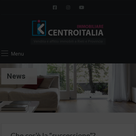
Vendita e affitto immobili a Rieti e Provincia
Menu
News
Che cos’è la “successione”?