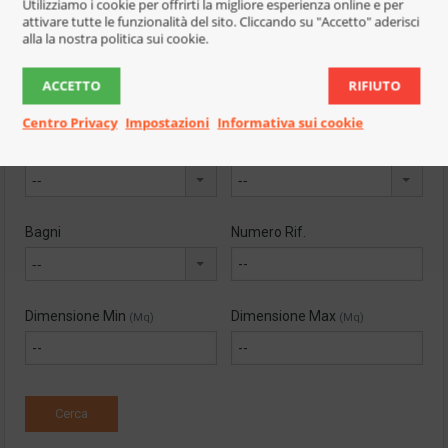
Utilizziamo i cookie per offrirti la migliore esperienza online e per
--
--
attivare tutte le funzionalità del sito. Cliccando su "Accetto" aderisci
alla la nostra politica sui cookie.
Tipologia Immobile
Prezzo Min
ACCETTO
RIFIUTO
--
--
Centro Privacy
Impostazioni
Informativa sui cookie
Prezzo Max
Camere
--
--
Bagni
Numero Rif.
--
Dimensione Min
Dimensione Max
(Mq)
(Mq)