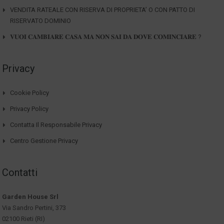
VENDITA RATEALE CON RISERVA DI PROPRIETA’ O CON PATTO DI
RISERVATO DOMINIO
𝐕𝐔𝐎𝐈 𝐂𝐀𝐌𝐁𝐈𝐀𝐑𝐄 𝐂𝐀𝐒𝐀 𝐌𝐀 𝐍𝐎𝐍 𝐒𝐀𝐈 𝐃𝐀 𝐃𝐎𝐕𝐄 𝐂𝐎𝐌𝐈𝐍𝐂𝐈𝐀𝐑𝐄 ?
Privacy
Cookie Policy
Privacy Policy
Contatta Il Responsabile Privacy
Centro Gestione Privacy
Contatti
Garden House Srl
Via Sandro Pertini, 373
02100 Rieti (RI)