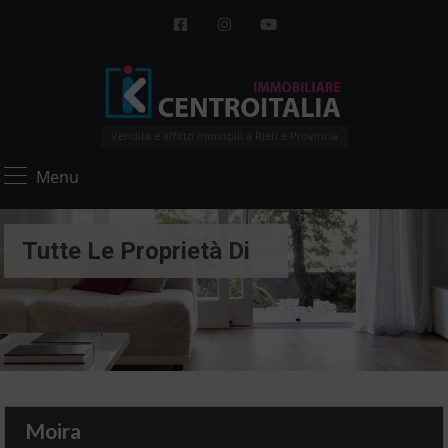
Vendita e affitto immobili a Rieti e Provincia
Menu
Tutte Le Proprietà Di
Moira