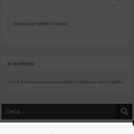
Nessuna proprietà trovata!
In evidenza
Non è stata trovata nessuna proprietà in vetrina per questo agente.
Cerca
Ubicazione
Stato dell'immobile