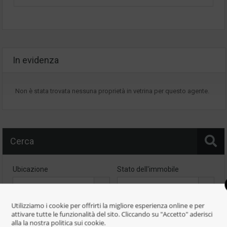
In evidenza
Non è stata trovata nessuna proprietà in vetrina per questo agente.
Cerca
Ubicazione
Stato dell'immobile
--
--
Utilizziamo i cookie per offrirti la migliore esperienza online e per
Tipologia Immobile
Prezzo Min
attivare tutte le funzionalità del sito. Cliccando su "Accetto" aderisci
alla la nostra politica sui cookie.