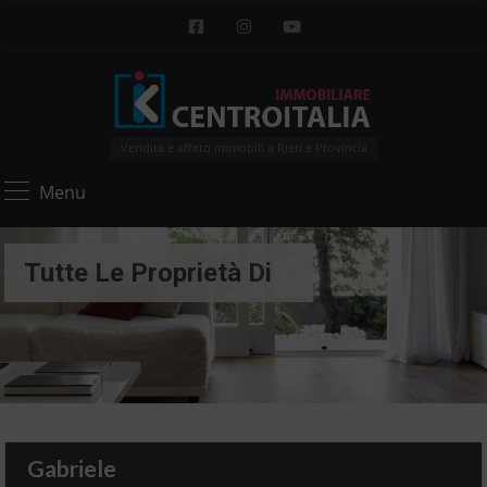
Vendita e affitto immobili a Rieti e Provincia
Menu
Tutte Le Proprietà Di
Gabriele