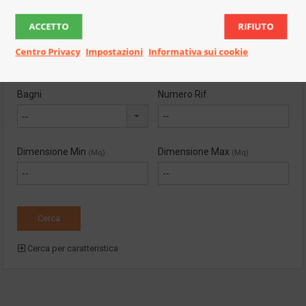
--
--
ACCETTO
RIFIUTO
Prezzo Max
Camere
Centro Privacy
Impostazioni
Informativa sui cookie
--
--
Bagni
Numero Rif.
--
Dimensione Min
Dimensione Max
(Mq)
(Mq)
Cerca per caratteristica