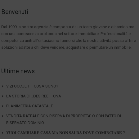
Benvenuti
Dal 1999 la nostra agenzia è composta da un team giovane e dinamico ma
con una conoscenza profonda nel settore immobiliare. Professionalità e
competenza uniti all'entusiasmo fanno si che la nostra attività possa offrire
soluzioni adatte a chi deve vendere, acquistare o permutare un immobile.
Ultime news
VIZI OCCULTI – COSA SONO?
LA STORIA DI…DESIREE – CNA
PLANIMETRIA CATASTALE
VENDITA RATEALE CON RISERVA DI PROPRIETA’ O CON PATTO DI
RISERVATO DOMINIO
𝐕𝐔𝐎𝐈 𝐂𝐀𝐌𝐁𝐈𝐀𝐑𝐄 𝐂𝐀𝐒𝐀 𝐌𝐀 𝐍𝐎𝐍 𝐒𝐀𝐈 𝐃𝐀 𝐃𝐎𝐕𝐄 𝐂𝐎𝐌𝐈𝐍𝐂𝐈𝐀𝐑𝐄 ?