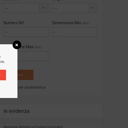
--
--
Numero Rif.
Dimensione Min
(Mq)
Dimensione Max
(Mq)
e
kie.
O
Cerca per caratteristica
In evidenza
Nessuna Attività in Evidenza trovata!