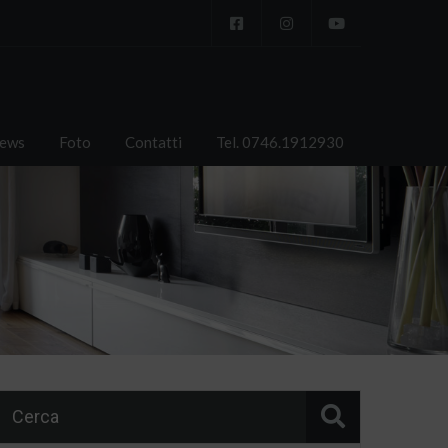
ews
Foto
Contatti
Tel. 0746.1912930
Cerca