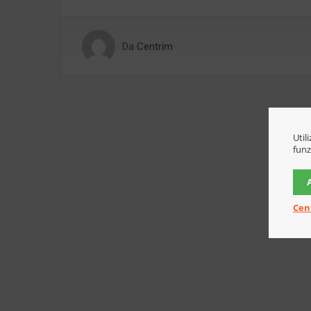
Da
Centrim
Util
funz
Cen