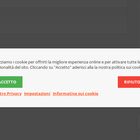
izziamo i cookie per offrirti la migliore esperienza online e per attivare tutte l
ionalità del sito. Cliccando su "Accetto" aderisci alla la nostra politica sui coo
ACCETTO
RIFIUT
tro Privacy
Impostazioni
Informativa sui cookie