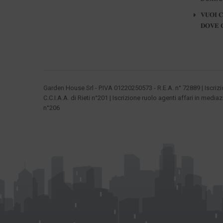
𝐕𝐔𝐎𝐈 
𝐃𝐎𝐕𝐄 
Garden House Srl - P.IVA 01220250573 - R.E.A. n° 72889 | Iscriz
C.C.I.A.A. di Rieti n°201 | Iscrizione ruolo agenti affari in mediaz
n°206