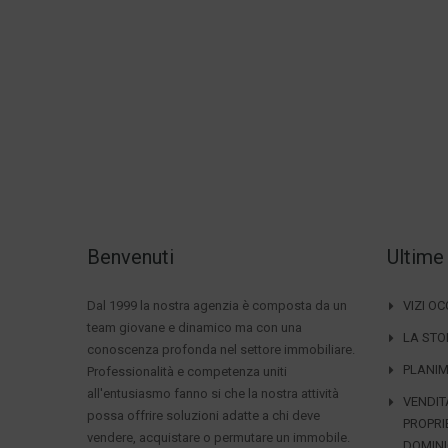
Benvenuti
Ultime
Dal 1999 la nostra agenzia è composta da un
VIZI O
team giovane e dinamico ma con una
LA STO
conoscenza profonda nel settore immobiliare.
PLANIM
Professionalità e competenza uniti
all'entusiasmo fanno si che la nostra attività
VENDIT
possa offrire soluzioni adatte a chi deve
PROPRI
vendere, acquistare o permutare un immobile.
DOMIN