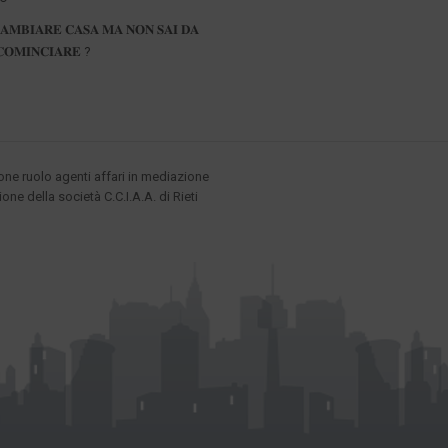
𝐀𝐌𝐁𝐈𝐀𝐑𝐄 𝐂𝐀𝐒𝐀 𝐌𝐀 𝐍𝐎𝐍 𝐒𝐀𝐈 𝐃𝐀
𝐎𝐌𝐈𝐍𝐂𝐈𝐀𝐑𝐄 ?
ione ruolo agenti affari in mediazione
ione della società C.C.I.A.A. di Rieti