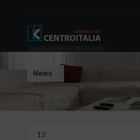
Vendita e affitto immobili a Rieti e Provincia
News
13